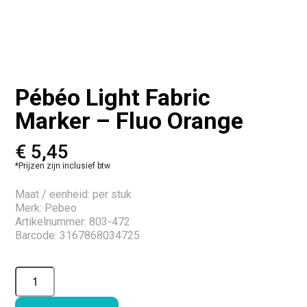
Pébéo Light Fabric
Marker – Fluo Orange
€
5,45
*Prijzen zijn inclusief btw
Maat / eenheid: per stuk
Merk: Pebeo
Artikelnummer: 803-472
Barcode: 3167868034725