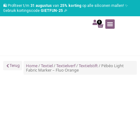
🛍️ Profiteer t/m
31 augustus
van
25% korting
op alle siliconen mallen! ✨
Gebruik kortingscode
GIETFUN-25
🎉
0
Art | Home deco
Foam | Worbla
Schmink | SFX
Tekenen | Schilderen
Blog | Workshop
Home
/
Textiel
/
Textielverf
/
Textielstift
/ Pébéo Light
Terug
Fabric Marker – Fluo Orange