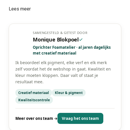
schilderen op canvas, karton of houten
Lees meer
ondergronden
schoolprojecten of themaopdrachten
creatieve middagen thuis of in de BSO
het maken van decoraties zoals slingers of
SAMENGESTELD & GETEST DOOR
feestkunstwerken
Monique Blokpoel
mixmedia projecten waarbij verf wordt
gecombineerd met papier of textiel
Oprichter Foamatelier · al jaren dagelijks
met creatief materiaal
Acrylverf is veelzijdig en stimuleert zowel motoriek als
Ik beoordeel elk pigment, elke verf en elk merk
creatief experiment.
zelf voordat het de webshop in gaat. Kwaliteit en
Creatieve inspiratie met acrylverf
kleur moeten kloppen. Daar valt of staat je
resultaat mee.
Kinderen kunnen een landschap schilderen,
dierenportretten maken of kleurrijke abstracte werken
Creatief materiaal
Kleur & pigment
creëren. Stippen- en spattechnieken zijn populair bij
Kwaliteitscontrole
jonge makers. Oudere kinderen kunnen dieper
experimenteren met licht-donker contrast, lagen of
texturen. Acrylverf combineert uitstekend met glitter,
Meer over ons team →
Vraag het ons team
foamvormen en andere knutselmaterialen.