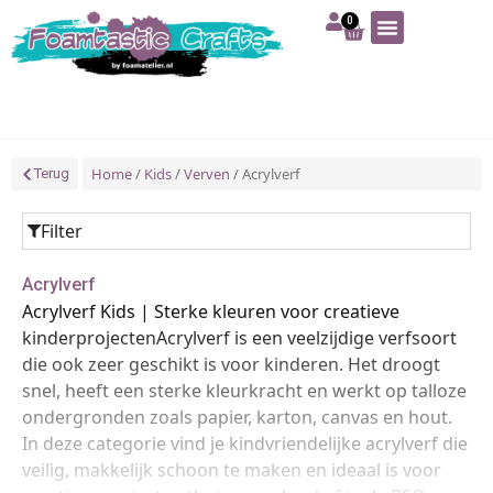
0
Art | Home deco
Foam | Worbla
Schmink | SFX
Tekenen | Schilderen
Blog | Workshop
Home
/
Kids
/
Verven
/ Acrylverf
Terug
Filter
Acrylverf
Acrylverf Kids | Sterke kleuren voor creatieve
kinderprojectenAcrylverf is een veelzijdige verfsoort
die ook zeer geschikt is voor kinderen. Het droogt
snel, heeft een sterke kleurkracht en werkt op talloze
ondergronden zoals papier, karton, canvas en hout.
In deze categorie vind je kindvriendelijke acrylverf die
veilig, makkelijk schoon te maken en ideaal is voor