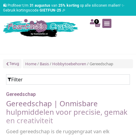
🛍️ Profiteer t/m
31 augustus
van
25% korting
op alle siliconen mallen! ✨
Gebruik kortingscode
GIETFUN-25
🎉
0
Art | Home deco
Foam | Worbla
Schmink | SFX
Tekenen | Schilderen
Blog | Workshop
Home
/
Basis
/
Hobbytoebehoren
/ Gereedschap
Terug
Filter
Gereedschap
Gereedschap | Onmisbare
hulpmiddelen voor precisie, gemak
en creativiteit
Goed gereedschap is de ruggengraat van elk