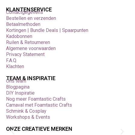
we graag toepassingen. Met hoogwaardig
KLANTENSERVICE
gereedschap van Foamtastic Crafts werk je
Contactgegevens
nauwkeuriger, efficiënter en met meer plezier aan elk
Bestellen en verzenden
project.
Betaalmethoden
Kortingen | Bundle Deals | Spaarpunten
Kadobonnen
Ruilen & Retourneren
Algemene voorwaarden
Privacy Statement
F.A.Q.
Klachten
TEAM & INSPIRATIE
Ons team
Blogpagina
DIY Inspiratie
Nog meer Foamtastic Crafts
Carnaval met Foamtastic Crafts
Schmink & Cosplay
Workshops & Events
ONZE CREATIEVE MERKEN