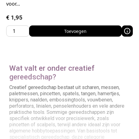
voor…
€
1,95
Toevoegen
Wat valt er onder creatief
gereedschap?
Creatief gereedschap bestaat uit scharen, messen,
paletmessen, pincetten, spatels, tangen, hamertjes,
knippers, naalden, embossingtools, vouwbenen,
perforators, linialen, penselenhouders en vele andere
praktische tools. Sommige gereedschappen zijn
specifiek ontwikkeld voor precisiewerk, zoals
pincetten of scalpels, terwijl andere ideaal zijn voor
algemene hobbytoepassingen. Van basistools tot
specialistisch gereedschap: deze categorie