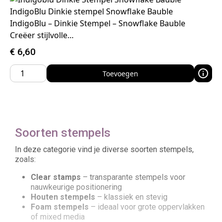
IndigoBlu Dinkie stempel Snowflake Bauble
IndigoBlu – Dinkie Stempel – Snowflake Bauble
Creëer stijlvolle…
€
6,60
Toevoegen
Soorten stempels
In deze categorie vind je diverse soorten stempels,
zoals:
Clear stamps
– transparante stempels voor
nauwkeurige positionering
Houten stempels
– klassiek en stevig
Foam stempels
– ideaal voor grote oppervlakken
of mixed media