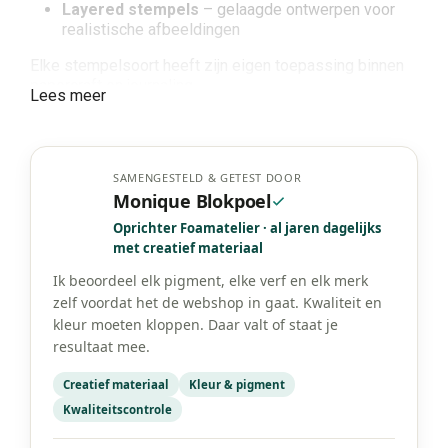
Layered stempels
– gelaagde ontwerpen voor
realistische afbeeldingen
Elke stempelsoort heeft zijn eigen toepassing binnen
papercraft en journaling.
Lees meer
Waarvoor gebruik je stempels?
Stempels worden onder andere gebruikt voor:
SAMENGESTELD & GETEST DOOR
Monique Blokpoel
Kaarten maken
– illustraties, teksten en
achtergrondpatronen
Oprichter Foamatelier · al jaren dagelijks
Scrapbooking
– decoratieve elementen en
met creatief materiaal
journaling
Bullet journals
– kopjes, iconen, data en patronen
Ik beoordeel elk pigment, elke verf en elk merk
Mixed media
– textuur, afdrukken en artistieke
zelf voordat het de webshop in gaat. Kwaliteit en
accenten
kleur moeten kloppen. Daar valt of staat je
Knutselprojecten
– labels, tags en
resultaat mee.
kinderactiviteiten
Creatief materiaal
Kleur & pigment
Dankzij herbruikbaarheid zijn stempels duurzaam en
Kwaliteitscontrole
ideaal voor meerdere creatieve stijlen.