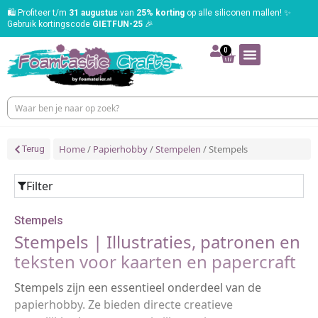
🛍️ Profiteer t/m
31 augustus
van
25% korting
op alle siliconen mallen! ✨
Gebruik kortingscode
GIETFUN-25
🎉
0
Home
/
Papierhobby
/
Stempelen
/ Stempels
Terug
Filter
Stempels
Stempels | Illustraties, patronen en
teksten voor kaarten en papercraft
Stempels zijn een essentieel onderdeel van de
papierhobby. Ze bieden directe creatieve