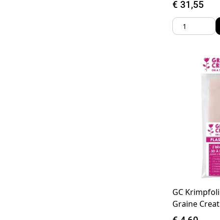
€
31,55
GC Krimpfol
Graine Crea