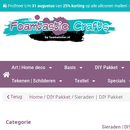
🛍️ Profiteer t/m
31 augustus
van
25% korting
op alle siliconen mallen!
Art | Home deco
Basis
DIY Pakket
Tekenen | Schilderen
Textiel
Specials
Home
/
DIY Pakket
/ Sieraden | DIY Pakket
Terug
Categorie
Sieraden | DI