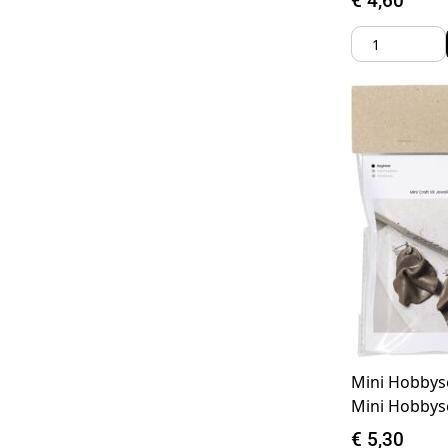
€
4,60
Mini Hobbys
Mini Hobbys
€
5,30