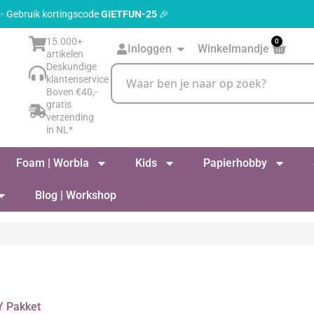
 ✨ Gebruik kortingscode
GIETFUN-25
🎉
15.000+
0
Inloggen
Winkelmandje
artikelen
Deskundige
klantenservice
Boven €40,-
gratis
verzending
in NL*
Foam | Worbla
Kids
Papierhobby
Blog | Workshop
Y Pakket