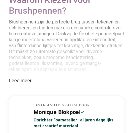
Brushpennen?
Brushpennen zijn de perfecte brug tussen tekenen en
schilderen, en bieden makers een unieke controle over
hun creatieve uitingen. Dankzij de flexibele penseelpunt
kun je moeiteloos variëren in lijndikte en -intensiteit,
van flinterdunne lijntjes tot krachtige, dekkende streken.
Dit maakt ze uitermate geschikt voor diverse
technieken, zoals moderne handlettering,
gedetailleerde illustraties, levendige manga-
tekeningen, en expressieve schetsen.
De mogelijkheid om kleuren te blenden en aquarel-
Lees meer
achtige effecten te creëren (afhankelijk van de
inktsoort) opent een wereld aan artistieke
mogelijkheden. Ze zijn bovendien compact en
gemakkelijk mee te nemen, waardoor je overal en altijd
SAMENGESTELD & GETEST DOOR
jouw creativiteit de vrije loop kunt laten.
Monique Blokpoel
Oprichter Foamatelier · al jaren dagelijks
De Veelzijdigheid van
met creatief materiaal