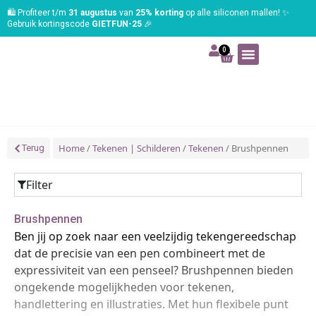
🛍️ Profiteer t/m
31 augustus
van
25% korting
op alle siliconen mallen! ✨
Gebruik kortingscode
GIETFUN-25
🎉
0
Art | Home deco
Foam | Worbla
Schmink | SFX
Tekenen | Schilderen
Blog | Workshop
Home
/
Tekenen | Schilderen
/
Tekenen
/ Brushpennen
Terug
Filter
Brushpennen
Ben jij op zoek naar een veelzijdig tekengereedschap
dat de precisie van een pen combineert met de
expressiviteit van een penseel? Brushpennen bieden
ongekende mogelijkheden voor tekenen,
handlettering en illustraties. Met hun flexibele punt