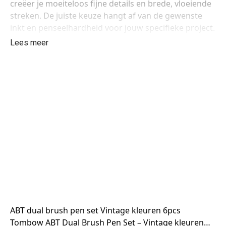
creëer je moeiteloos fijne details en brede, vloeiende
streken. De juiste keuze hangt af van de gewenste
inkt en penseelhardheid voor jouw specifieke project.
Lees meer
ABT dual brush pen set Vintage kleuren 6pcs
Tombow ABT Dual Brush Pen Set – Vintage kleuren…