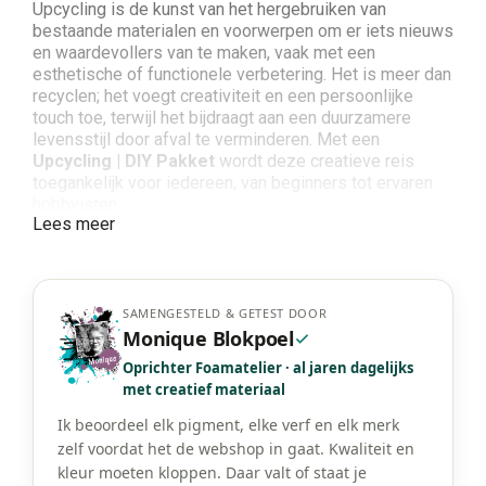
Upcycling is de kunst van het hergebruiken van
bestaande materialen en voorwerpen om er iets nieuws
en waardevollers van te maken, vaak met een
esthetische of functionele verbetering. Het is meer dan
recyclen; het voegt creativiteit en een persoonlijke
touch toe, terwijl het bijdraagt aan een duurzamere
levensstijl door afval te verminderen. Met een
Upcycling | DIY Pakket
wordt deze creatieve reis
toegankelijk voor iedereen, van beginners tot ervaren
hobbyisten.
Lees meer
De voordelen van Upcycling |
DIY Pakketten
SAMENGESTELD & GETEST DOOR
Monique Blokpoel
Kiezen voor een DIY pakket voor upcycling brengt
diverse voordelen met zich mee. Allereerst elimineert
Oprichter Foamatelier · al jaren dagelijks
het de zoektocht naar losse materialen; alles wat je
met creatief materiaal
nodig hebt, zit zorgvuldig samengesteld in één pakket.
Dit bespaart tijd en garandeert dat je direct aan de slag
Ik beoordeel elk pigment, elke verf en elk merk
kunt. Daarnaast bieden de pakketten vaak duidelijke,
zelf voordat het de webshop in gaat. Kwaliteit en
stap-voor-stap instructies, wat zorgt voor een
kleur moeten kloppen. Daar valt of staat je