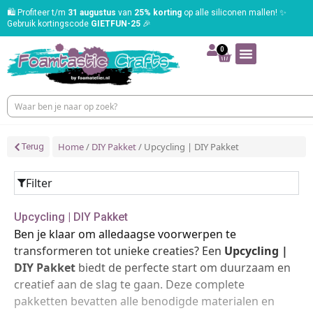
🛍️ Profiteer t/m
31 augustus
van
25% korting
op alle siliconen mallen! ✨
Gebruik kortingscode
GIETFUN-25
🎉
0
Home
/
DIY Pakket
/ Upcycling | DIY Pakket
Terug
Filter
Upcycling | DIY Pakket
Ben je klaar om alledaagse voorwerpen te
transformeren tot unieke creaties? Een
Upcycling |
DIY Pakket
biedt de perfecte start om duurzaam en
creatief aan de slag te gaan. Deze complete
pakketten bevatten alle benodigde materialen en