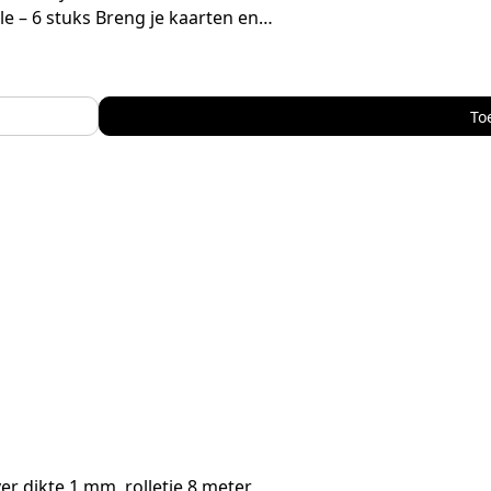
e – 6 stuks Breng je kaarten en…
To
er dikte 1 mm, rolletje 8 meter