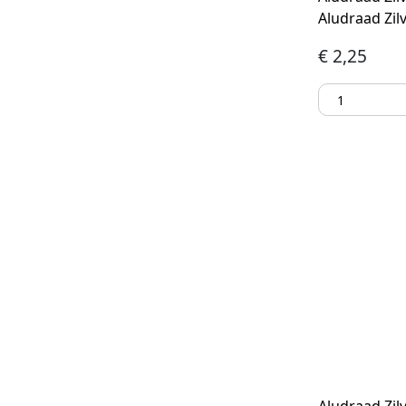
Aludraad Zil
€
2,25