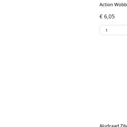
Action Wobbl
€
6,05
Aludraad Zilv