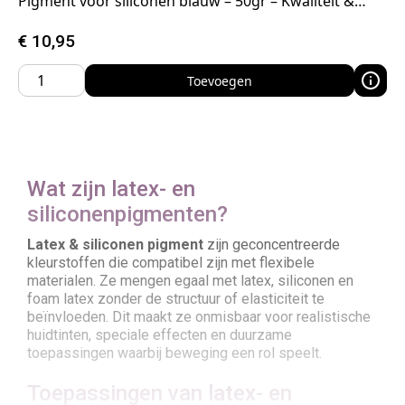
Pigment voor siliconen blauw – 50gr – Kwaliteit &…
€
10,95
Toevoegen
Wat zijn latex- en
siliconenpigmenten?
Latex & siliconen pigment
zijn geconcentreerde
kleurstoffen die compatibel zijn met flexibele
materialen. Ze mengen egaal met latex, siliconen en
foam latex zonder de structuur of elasticiteit te
beïnvloeden. Dit maakt ze onmisbaar voor realistische
huidtinten, speciale effecten en duurzame
toepassingen waarbij beweging een rol speelt.
Toepassingen van latex- en