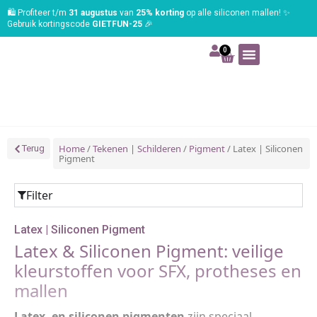
🛍️ Profiteer t/m
31 augustus
van
25% korting
op alle siliconen mallen! ✨
Gebruik kortingscode
GIETFUN-25
🎉
0
Art | Home deco
Foam | Worbla
Schmink | SFX
Tekenen | Schilderen
Blog | Workshop
Home
/
Tekenen | Schilderen
/
Pigment
/ Latex | Siliconen
Terug
Pigment
Filter
Latex | Siliconen Pigment
Latex & Siliconen Pigment: veilige
kleurstoffen voor SFX, protheses en
mallen
Latex- en siliconen pigmenten
zijn speciaal