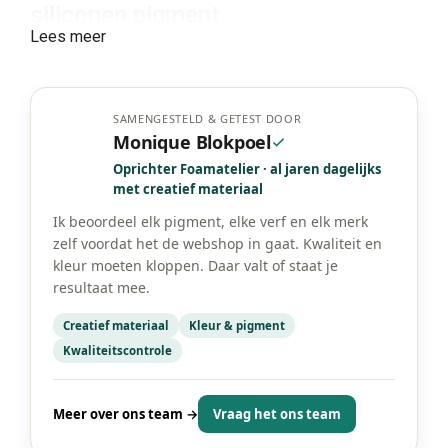
siliconen pigment
Lees meer
Deze pigmenten worden veel gebruikt in creatieve en
professionele omgevingen:
SFX en theater
– realistische wonden,
SAMENGESTELD & GETEST DOOR
kneuzingen, littekens en huidstructuren.
Monique Blokpoel
Protheses en maskers
– natuurgetrouwe
kleuring van latex en siliconen onderdelen.
Oprichter Foamatelier · al jaren dagelijks
Mallen en gietvormen
– functionele of visuele
met creatief materiaal
kleuring van flexibel materiaal.
Ik beoordeel elk pigment, elke verf en elk merk
Foam latex en bald caps
– subtiele huidtinten en
zelf voordat het de webshop in gaat. Kwaliteit en
blending effecten.
Film, cosplay en stage design
– professionele
kleur moeten kloppen. Daar valt of staat je
afwerking en duurzaamheid.
resultaat mee.
Hiermee zijn ze geschikt voor zowel detailwerk als
Creatief materiaal
Kleur & pigment
grotere producties.
Kwaliteitscontrole
Waarom kiezen voor deze
pigmenten?
Meer over ons team →
Vraag het ons team
Latex- en siliconen pigmenten onderscheiden zich door