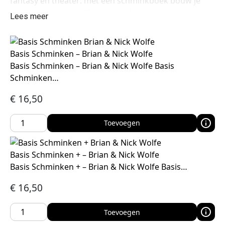
fantasy en theater: met een schminkboek bouw je
sneller een eigen stijl op en werk je consistenter.
Lees meer
Basis Schminken – Brian & Nick Wolfe
Basis Schminken – Brian & Nick Wolfe Basis
Schminken…
€
16,50
Toevoegen
Basis Schminken + – Brian & Nick Wolfe
Basis Schminken + – Brian & Nick Wolfe Basis…
€
16,50
Toevoegen