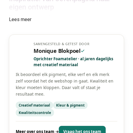
eigen ontwerp
Gebruik een boek als startpunt en voeg je eigen twist
Lees meer
toe: andere kleuren, glitteraccenten of een
sjabloontextuur. Maak bijvoorbeeld een “winter elf”
variatie van een bloemendesign door koele tinten en
shimmer toe te voegen. Of bouw een SFX look op door
SAMENGESTELD & GETEST DOOR
een basisfacepaint te combineren met een kleine wond
Monique Blokpoel
of prothese.
Oprichter Foamatelier · al jaren dagelijks
Schminkboeken kopen bij
met creatief materiaal
Foamtastic Crafts
Ik beoordeel elk pigment, elke verf en elk merk
zelf voordat het de webshop in gaat. Kwaliteit en
Foamtastic Crafts is gevestigd in Nederland en biedt
kleur moeten kloppen. Daar valt of staat je
schminkboeken voor makers die willen groeien in
resultaat mee.
creativiteit en techniek. Verzending door heel Europa is
mogelijk, of afhalen in het atelier of op een creatieve
Creatief materiaal
Kleur & pigment
conventie.
Kwaliteitscontrole
Meer over ons team →
Vraag het ons team