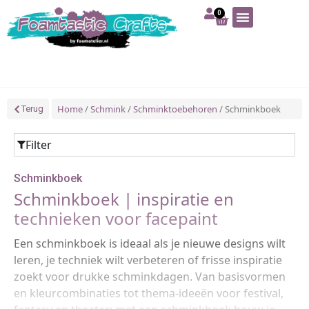
0
Art | Home deco
Foam | Worbla
Schmink | SFX
Tekenen | Schilderen
Blog | Workshop
Home
/
Schmink
/
Schminktoebehoren
/ Schminkboek
Terug
Filter
Schminkboek
Schminkboek | inspiratie en
technieken voor facepaint
Een schminkboek is ideaal als je nieuwe designs wilt
leren, je techniek wilt verbeteren of frisse inspiratie
zoekt voor drukke schminkdagen. Van basisvormen
en kleurcombinaties tot thema-ideeën voor festival,