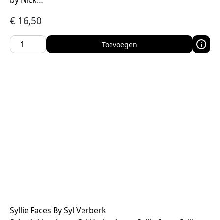
by Nick…
€
16,50
Toevoegen
Syllie Faces By Syl Verberk