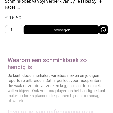
Schminkboek van Syl Verberk van Syllie faces Syllie
Faces,…
€
16,50
Toevoegen
Waarom een schminkboek zo
handig is
Je kunt ideeën herhalen, variaties maken en je eigen
repertoire uitbreiden. Dat is perfect voor facepainters
die vaak dezelfde verzoeken krijgen, maar toch uniek
willen blijven. Ook voor cosplayers is het handig: je kunt
make-up looks plannen die passen bij een personage
of wereld.
Inspiratie: van oefenpagina naar