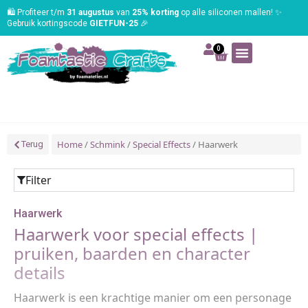
🛍️ Profiteer t/m
31 augustus
van
25% korting
op alle siliconen mallen! ✨
Gebruik kortingscode
GIETFUN-25
🎉
0
Art | Home deco
Foam | Worbla
Schmink | SFX
Tekenen | Schilderen
Blog | Workshop
Home
/
Schmink
/
Special Effects
/ Haarwerk
Terug
Filter
Haarwerk
Haarwerk voor special effects |
pruiken, baarden en character
details
Haarwerk is een krachtige manier om een personage