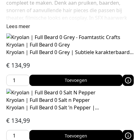
compleet te maken. Denk aan pruiken, baarden,
snorren of aanvullende hair pieces die passen bij
theater, filmische looks en cosplay. In SFX haarwerk
draait het om geloofwaardigheid én draagcomfort:
Lees meer
het moet er goed uitzien én prettig blijven, ook bij
langdurig dragen.
Kryolan | Full Beard 0 Grey
Kryolan | Full Beard 0 Grey | Subtiele karakterbaard…
€
134,99
Toevoegen
Kryolan | Full Beard 0 Salt n Pepper
Kryolan | Full Beard 0 Salt ’n Pepper |…
€
134,99
Toevoegen