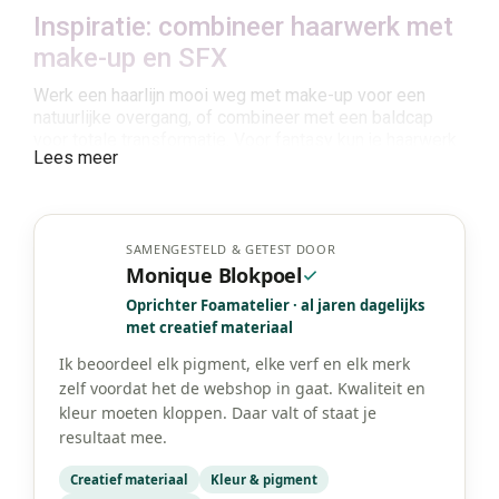
Inspiratie: combineer haarwerk met
make-up en SFX
Werk een haarlijn mooi weg met make-up voor een
natuurlijke overgang, of combineer met een baldcap
voor totale transformatie. Voor fantasy kun je haarwerk
Lees meer
combineren met glitteraccenten of sjabloonpatronen op
de slaap, zodat haar en make-up één geheel vormen.
Haarwerk kopen bij Foamtastic
SAMENGESTELD & GETEST DOOR
Crafts
Monique Blokpoel
Foamtastic Crafts is gevestigd in Nederland en biedt
Oprichter Foamatelier · al jaren dagelijks
haarwerk en SFX producten voor creatieve makers.
met creatief materiaal
Verzending door heel Europa is mogelijk, of afhalen in
Ik beoordeel elk pigment, elke verf en elk merk
het atelier of op een creatieve conventie.
zelf voordat het de webshop in gaat. Kwaliteit en
kleur moeten kloppen. Daar valt of staat je
resultaat mee.
Creatief materiaal
Kleur & pigment