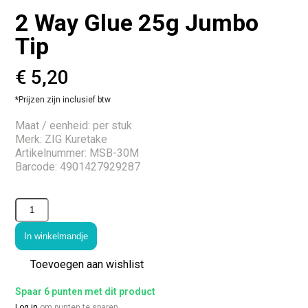
2 Way Glue 25g Jumbo
Tip
€
5,20
*Prijzen zijn inclusief btw
Maat / eenheid: per stuk
Merk: ZIG Kuretake
Artikelnummer: MSB-30M
Barcode: 4901427929287
In winkelmandje
Toevoegen aan wishlist
Spaar 6 punten met dit product
Log in
om punten te sparen.