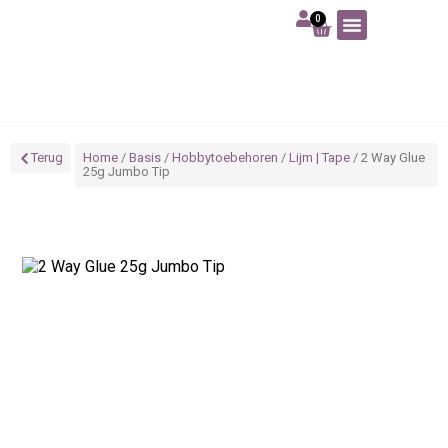
0
Art | Home deco
Foam | Worbla
Schmink | SFX
Tekenen | Schilderen
Blog | Workshop
Terug
Home
/
Basis
/
Hobbytoebehoren
/
Lijm | Tape
/ 2 Way Glue
25g Jumbo Tip