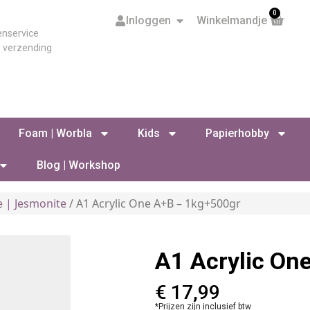
0
Inloggen
Winkelmandje
enservice
s verzending
Foam | Worbla
Kids
Papierhobby
Blog | Workshop
e | Jesmonite
/ A1 Acrylic One A+B – 1kg+500gr
A1 Acrylic On
€
17,99
*Prijzen zijn inclusief btw