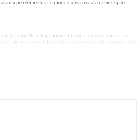
itectonische elementen en modelbouwprojecten. Dankzij de
raal poeder. Na uitharding ontstaat een sterk en duurzaam
kt zijn voor zowel decoratieve als functionele toepassingen.
zelfs zeer fijne details uit een mal nauwkeurig gereproduceerd.
ntieel is.
elling tot veel traditionele harsen produceert het materiaal
udio’s en creatieve werkplaatsen.
grotere gietstukken en delicate mallen zonder risico op