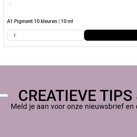
vervorming door hoge temperaturen.
Brandwerend en geschikt voor bi
A1 Pigment 10 kleuren | 10 ml
Het uitgeharde materiaal heeft uitstekende brandwerende eige
UV-bestendig en geschikt voor zowel binnen- als buitentoepa
Eenvoudig te pigmenteren en te
Acrylic One kan eenvoudig worden gepigmenteerd om verschille
worden opgebouwd met spatels en kwasten. Hierdoor is het bij
Toepassingen in kunst, modelma
CREATIEVE TIPS
De A1 set wordt veel gebruikt door kunstenaars, modelbouwers
combinatie van sterkte, detailweergave en veelzijdigheid is Ac
Meld je aan voor onze nieuwsbrief en 
Acrylic One bij Foamtastic Crafts
Bij
Foamtastic Crafts
vind je hoogwaardige materialen voor m
iedereen die wil werken met een sterk, duurzaam en veelzijdig 