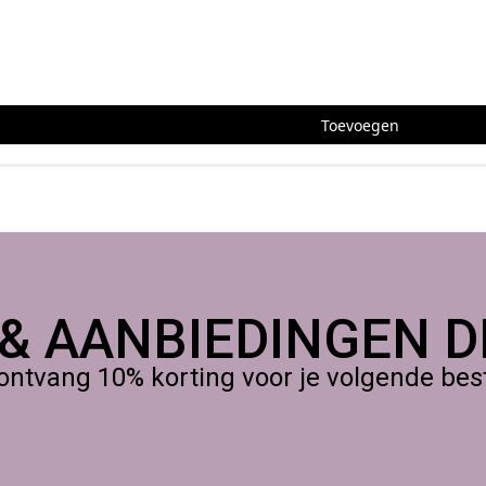
nnen en buiten
nschappen en kan worden toegepast in uiteenlopende decoratieve
ssingen wanneer het correct wordt afgewerkt met een bescherm
Toevoegen
 verwerken
nde kleuren en effecten te creëren. Het materiaal kan worden g
zonder veelzijdig voor creatieve en technische toepassingen.
king en props
 & AANBIEDINGEN DI
 en decorbouwers voor het maken van sculpturen, props, protot
rylic One een populair materiaal in de wereld van theming, design
ontvang 10% korting voor je volgende beste
akers die werken met kunstharsen, modelbouw en creatieve tech
gietmateriaal dat professionele resultaten oplevert.