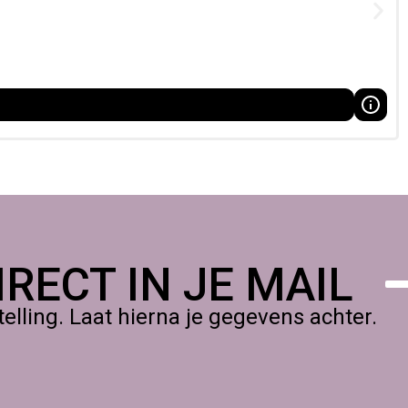
 en architecturale toepassingen. Daarnaast is Acrylic One
ende coating.
egoten in mallen, gelamineerd met glasvezel of in lagen
RECT IN JE MAIL
ypes, decorstukken en architectonische modellen. Dankzij de
 en creatieve productie.
lling. Laat hierna je gegevens achter.
nieken. De A1 Set 1,5 kg is een uitstekende keuze voor