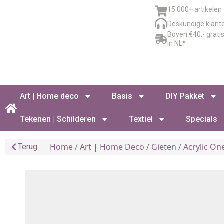
15.000+ artikelen
Deskundige klant
Boven €40,- grati
in NL*
Art | Home deco
Basis
DIY Pakket
Tekenen | Schilderen
Textiel
Specials
Home
/
Art | Home Deco
/
Gieten
/
Acrylic On
Terug