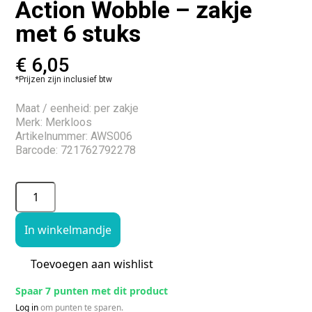
Action Wobble – zakje
met 6 stuks
€
6,05
*Prijzen zijn inclusief btw
Maat / eenheid: per zakje
Merk: Merkloos
Artikelnummer: AWS006
Barcode: 721762792278
In winkelmandje
Toevoegen aan wishlist
Spaar 7 punten met dit product
Log in
om punten te sparen.