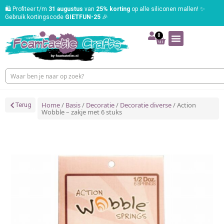
🛍️ Profiteer t/m
31 augustus
van
25% korting
op alle siliconen mallen! ✨
Gebruik kortingscode
GIETFUN-25
🎉
0
Home
/
Basis
/
Decoratie
/
Decoratie diverse
/ Action
Terug
Wobble – zakje met 6 stuks