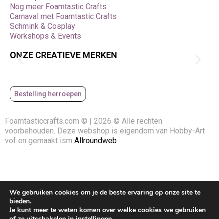
Nog meer Foamtastic Crafts
Carnaval met Foamtastic Crafts
Schmink & Cosplay
Workshops & Events
ONZE CREATIEVE MERKEN
Bestelling herroepen
Foamtasticcrafts.com © | 2026 © Alle rechten
voorbehouden. Deze webshop is eigendom van Hobby-Art
vof en gemaakt ism
Allroundweb
We gebruiken cookies om je de beste ervaring op onze site te
bieden.
Je kunt meer te weten komen over welke cookies we gebruiken
of ze uitschakelen in
instellingen
.