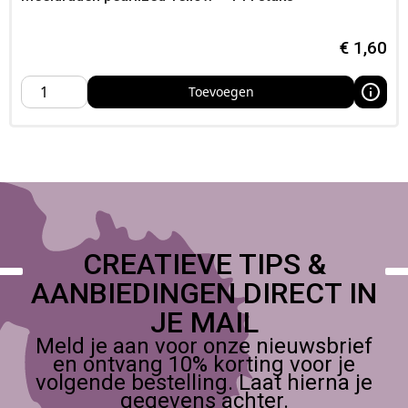
extra wow
Specificaties
€
1,60
Aantal: 6 stuks
Toevoegen
Zelfklevende wobble‑veren
Kleur: transparant/wit
CREATIEVE TIPS &
AANBIEDINGEN DIRECT IN
JE MAIL
Meld je aan voor onze nieuwsbrief
en ontvang 10% korting voor je
volgende bestelling. Laat hierna je
gegevens achter.