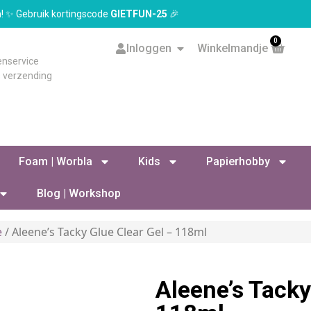
en! ✨ Gebruik kortingscode
GIETFUN-25
🎉
0
Inloggen
Winkelmandje
enservice
s verzending
Foam | Worbla
Kids
Papierhobby
Blog | Workshop
e
/ Aleene’s Tacky Glue Clear Gel – 118ml
Aleene’s Tacky