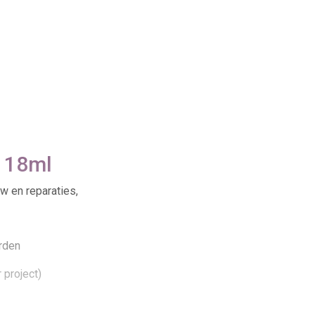
 118ml
w en reparaties,
erden
 project)