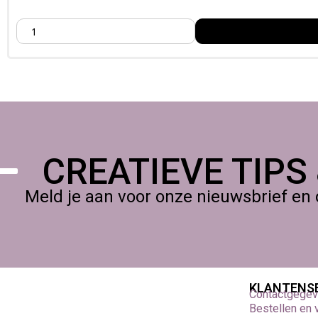
Algemene specificaties – creatief materiaal
Bestel bij Foamtastic Crafts, Verzenden of
afhalen in het atel
CREATIEVE TIPS
Meld je aan voor onze nieuwsbrief en 
KLANTENS
Contactgege
Bestellen en