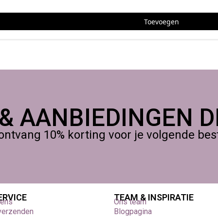
ier
(of op een creatieve conventie in Nederland) is mogelijk,
Toevoegen
 & AANBIEDINGEN DI
ontvang 10% korting voor je volgende beste
ERVICE
TEAM & INSPIRATIE
vens
Ons team
 verzenden
Blogpagina