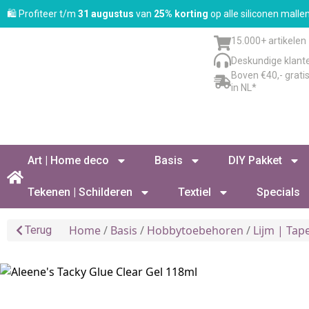
🛍️ Profiteer t/m
31 augustus
van
25% korting
op alle siliconen mall
15.000+ artikelen
Deskundige klant
Boven €40,- grati
in NL*
Art | Home deco
Basis
DIY Pakket
Tekenen | Schilderen
Textiel
Specials
Home
/
Basis
/
Hobbytoebehoren
/
Lijm | Tap
Terug