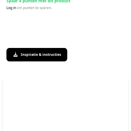
Spaar 4 punten met dit product
Log in
om punten te sparen.
Inspiratie & instructies