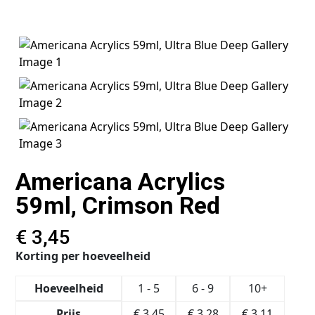
Americana Acrylics
59ml, Crimson Red
€
3,45
Korting per hoeveelheid
Hoeveelheid
1 - 5
6 - 9
10+
Prijs
€
3,45
€
3,28
€
3,11