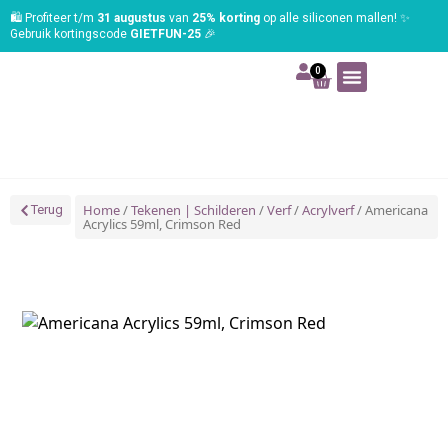
🛍️ Profiteer t/m
31 augustus
van
25% korting
op alle siliconen mallen! ✨
Gebruik kortingscode
GIETFUN-25
🎉
0
Art | Home deco
Foam | Worbla
Schmink | SFX
Tekenen | Schilderen
Blog | Workshop
Home
/
Tekenen | Schilderen
/
Verf
/
Acrylverf
/ Americana
Terug
Acrylics 59ml, Crimson Red