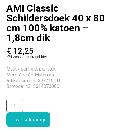
AMI Classic
Schildersdoek 40 x 80
cm 100% katoen –
1,8cm dik
€
12,25
*Prijzen zijn inclusief btw
Maat / eenheid: per stuk
Merk: Ami Art Materials
Artikelnummer: 597216 | U
Barcode: 4015014070006
In winkelmandje