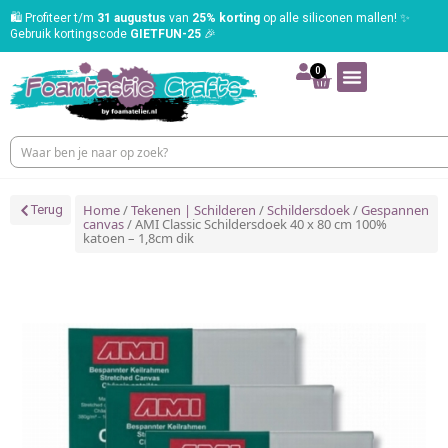
🛍️ Profiteer t/m
31 augustus
van
25% korting
op alle siliconen mallen! ✨
Gebruik kortingscode
GIETFUN-25
🎉
0
Home
/
Tekenen | Schilderen
/
Schildersdoek
/
Gespannen
Terug
canvas
/ AMI Classic Schildersdoek 40 x 80 cm 100%
katoen – 1,8cm dik