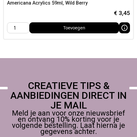
Werk in lagen: eerst dun en transparant, daarna dikker voor
Americana Acrylics 59ml, Wild Berry
accenten,
€
3,45
Je vindt dit product bij Foamtastic Crafts, Kies de leverwijze
die past bij jouw planning — aan huis, in het atelier of op een
Toevoegen
creatieve conventie,
CREATIEVE TIPS &
AANBIEDINGEN DIRECT IN
JE MAIL
Meld je aan voor onze nieuwsbrief
en ontvang 10% korting voor je
volgende bestelling. Laat hierna je
gegevens achter.