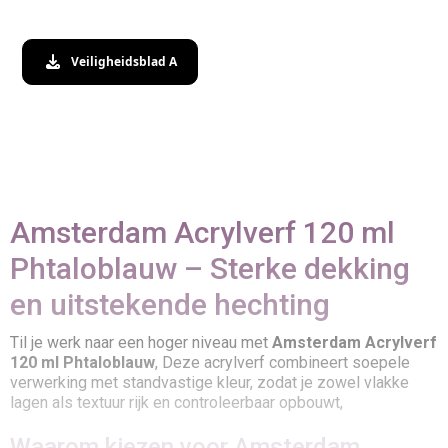
Veiligheidsblad A
Amsterdam Acrylverf 120 ml
Phtaloblauw – Sterke dekking
en uitstekende hechting
Til je werk naar een hoger niveau met
Amsterdam Acrylverf
120 ml Phtaloblauw
, Deze acrylverf combineert soepele
verwerking met standvastige kleur, zodat je zowel vlakke
lagen als textuur rijk en controleerbaar opbouwt,
Waarom kiezen voor Amsterdam