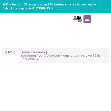
🛍️ Profiteer t/m
31 augustus
van
25% korting
op alle siliconen mallen! ✨
Gebruik kortingscode
GIETFUN-25
🎉
13
Art | Home deco
Foam | Worbla
Schmink | SFX
Tekenen | Schilderen
Blog | Workshop
Home
/
Tekenen |
Terug
Schilderen
/
Verf
/
Acrylverf
/ Amsterdam Acrylverf 120 ml
Phtaloblauw