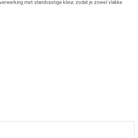
verwerking met standvastige kleur, zodat je zowel vlakke
 mixed media en decorbouw benutten de verf voor ondergronden,
 body meng je met gelmedium; voor meer open tijd kun je een
 bij een creatieve conventie,