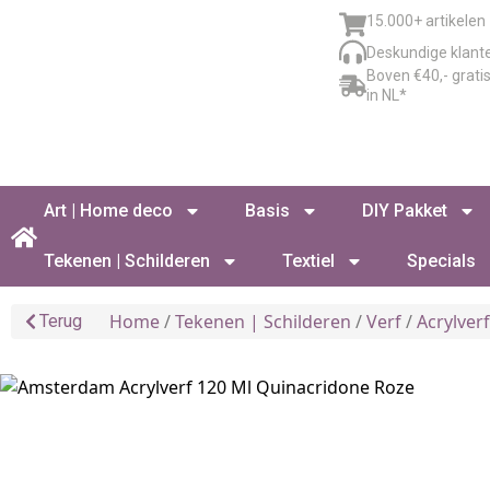
15.000+ artikelen
Deskundige klant
Boven €40,- grati
in NL*
Art | Home deco
Basis
DIY Pakket
Tekenen | Schilderen
Textiel
Specials
Home
/
Tekenen | Schilderen
/
Verf
/
Acrylver
Terug