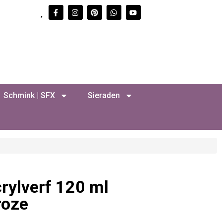
Schmink | SFX
Sieraden
ylverf 120 ml
roze