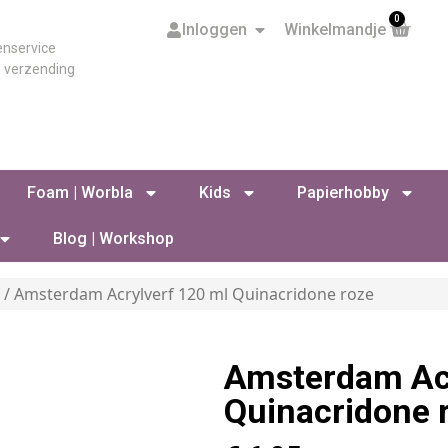
0
Inloggen
Winkelmandje
enservice
s verzending
Foam | Worbla
Kids
Papierhobby
Blog | Workshop
f
/ Amsterdam Acrylverf 120 ml Quinacridone roze
Amsterdam Acr
Quinacridone 