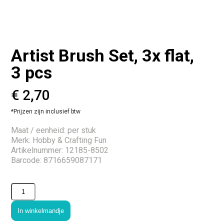
Artist Brush Set, 3x flat,
3 pcs
€
2,70
*Prijzen zijn inclusief btw
Maat / eenheid: per stuk
Merk: Hobby & Crafting Fun
Artikelnummer: 12185-8502
Barcode: 8716659087171
In winkelmandje