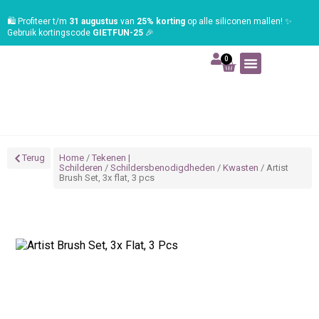
🛍️ Profiteer t/m
31 augustus
van
25% korting
op alle siliconen mallen! ✨
Gebruik kortingscode
GIETFUN-25
🎉
0
Art | Home deco
Foam | Worbla
Schmink | SFX
Tekenen | Schilderen
Blog | Workshop
Terug
Home
/
Tekenen |
Schilderen
/
Schildersbenodigdheden
/
Kwasten
/ Artist
Brush Set, 3x flat, 3 pcs