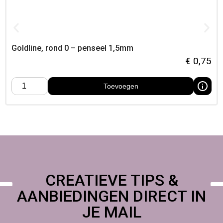
Foamtastic Crafts
Ontdek dit product bij Foamtastic Crafts – eenvoudig online
te bestellen of op te halen in ons atelier,
Goldline, rond 0 – penseel 1,5mm
€
0,75
Toevoegen
CREATIEVE TIPS &
AANBIEDINGEN DIRECT IN
JE MAIL