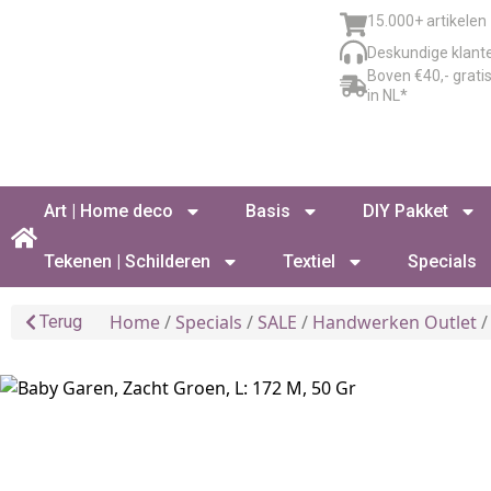
15.000+ artikelen
Deskundige klant
Boven €40,- grati
in NL*
Art | Home deco
Basis
DIY Pakket
Tekenen | Schilderen
Textiel
Specials
Home
/
Specials
/
SALE
/
Handwerken Outlet
/
Terug