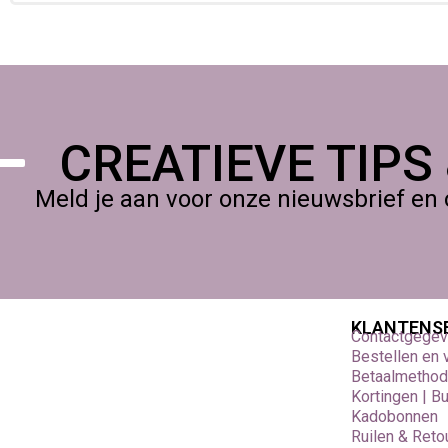
Structuur- en texturepasta
voor reliëf en accenten
Vernis & mediums
om te sealen of glans/matte effecten
Lijmen
zoals contactlijm, houtlijm of hobbylijm afhankelijk
Bestel eenvoudig bij Foamtastic Crafts, Verzenden of
afhalen 
CREATIEVE TIPS
Meld je aan voor onze nieuwsbrief en 
KLANTENS
Contactgege
Bestellen en
Betaalmetho
Kortingen | B
Kadobonnen
Ruilen & Reto