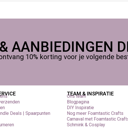
 te creëren
 van het materiaal
in het atelier
(of op een creatieve conventie in Nederland) is mo
 & AANBIEDINGEN DI
ontvang 10% korting voor je volgende beste
ERVICE
TEAM & INSPIRATIE
vens
Ons team
 verzenden
Blogpagina
den
DIY Inspiratie
undle Deals | Spaarpunten
Nog meer Foamtastic Crafts
Carnaval met Foamtastic Craft
urneren
Schmink & Cosplay