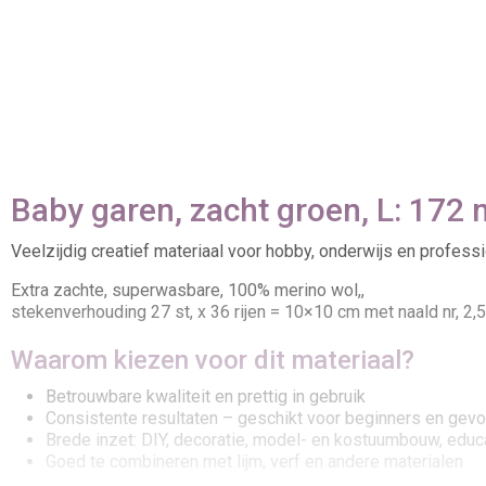
Baby garen, zacht groen, L: 172 
Veelzijdig creatief materiaal voor hobby, onderwijs en professi
Extra zachte, superwasbare, 100% merino wol,,
stekenverhouding 27 st, x 36 rijen = 10×10 cm met naald nr, 2,
Waarom kiezen voor dit materiaal?
Betrouwbare kwaliteit en prettig in gebruik
Consistente resultaten – geschikt voor beginners en gev
Brede inzet: DIY, decoratie, model- en kostuumbouw, educ
Goed te combineren met lijm, verf en andere materialen