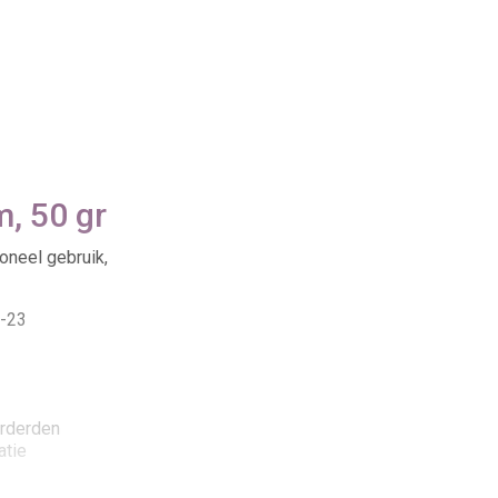
m, 50 gr
oneel gebruik,
5-23
orderden
atie