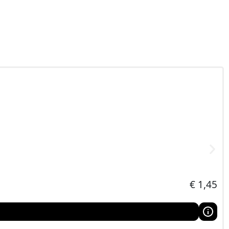
€
1,45
el je eigen DIY‑set samen, Snelle verzending in Nederland en