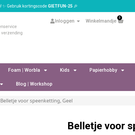
en! ✨ Gebruik kortingscode
GIETFUN-25
🎉
0
Inloggen
Winkelmandje
enservice
s verzending
Foam | Worbla
Kids
Papierhobby
Blog | Workshop
 Belletje voor speenketting, Geel
Belletje voor 