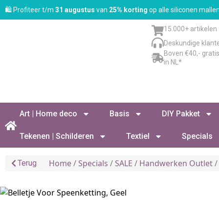
🛍️ Profiteer t/m
31 augustus
van
25% korting
op alle siliconen mall
15.000+ artikelen
Deskundige klant
Boven €40,- grati
in NL*
Art | Home deco
Basis
DIY Pakket
Tekenen | Schilderen
Textiel
Specials
Home
/
Specials
/
SALE
/
Handwerken Outlet
/
Terug