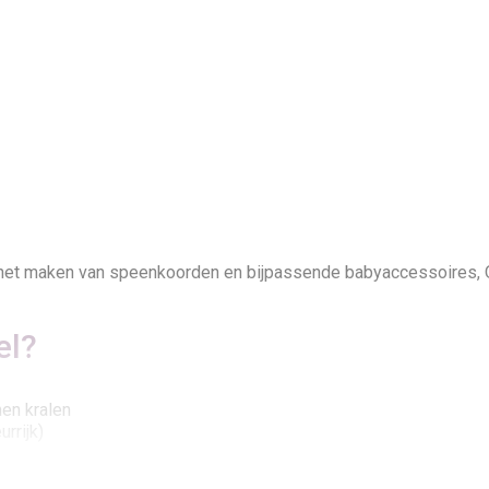
r het maken van speenkoorden en bijpassende babyaccessoires, 
el?
nen kralen
urrijk)