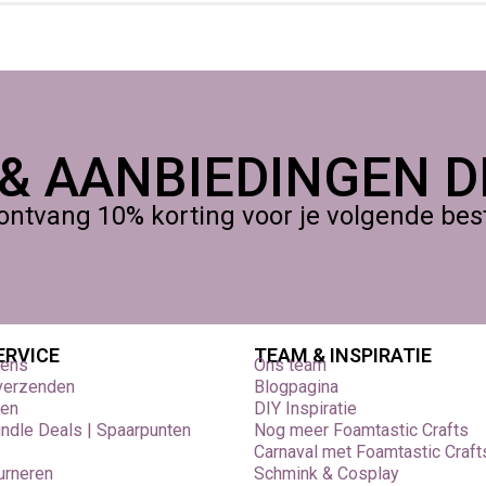
 & AANBIEDINGEN DI
ontvang 10% korting voor je volgende beste
ERVICE
TEAM & INSPIRATIE
vens
Ons team
 verzenden
Blogpagina
den
DIY Inspiratie
undle Deals | Spaarpunten
Nog meer Foamtastic Crafts
Carnaval met Foamtastic Craft
urneren
Schmink & Cosplay