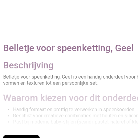
Belletje voor speenketting, Geel
Beschrijving
Belletje voor speenketting, Geel is een handig onderdeel voo
vormen en texturen tot een persoonlijke set,
Waarom kiezen voor dit onderde
Handig formaat en prettig te verwerken in speenkoorden
Geschikt voor creatieve combinaties met houten en silico
Past bij moderne baby‑stijlen (scandi, pastel, naturel of kle
Toepassingen & ideeën