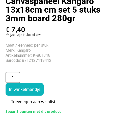
Canvaspaneel Kangaro
13x18cm cm set 5 stuks
3mm board 280gr
€
7,40
*Prijzen zijn inclusief btw
Maat / eenheid: per stuk
Merk: Kangaro
Artikelnummer: K-801318
Barcode: 8712127119412
In winkelmandje
Toevoegen aan wishlist
Spaar 8 punten met dit product