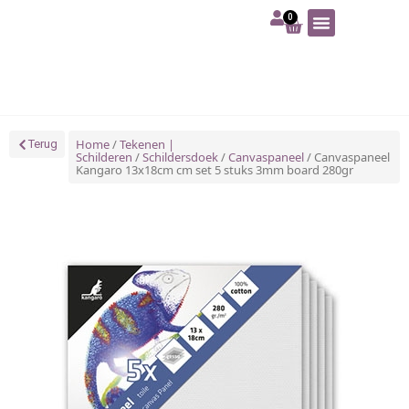
0
Art | Home deco
Foam | Worbla
Schmink | SFX
Tekenen | Schilderen
Blog | Workshop
Home
/
Tekenen |
Terug
Schilderen
/
Schildersdoek
/
Canvaspaneel
/ Canvaspaneel
Kangaro 13x18cm cm set 5 stuks 3mm board 280gr