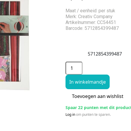
Maat / eenheid: per stuk
Merk: Creativ Company
Artikelnummer: CC54451
Barcode: 5712854399487
5712854399487
In winkelmandje
Toevoegen aan wishlist
Spaar 22 punten met dit produc
Log in
om punten te sparen.