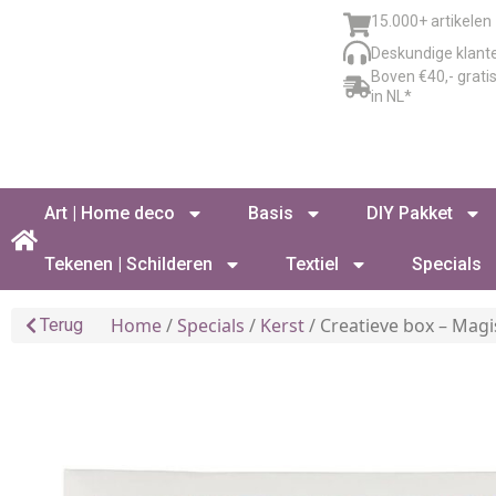
15.000+ artikelen
Deskundige klant
Boven €40,- grati
in NL*
Art | Home deco
Basis
DIY Pakket
Tekenen | Schilderen
Textiel
Specials
Home
/
Specials
/
Kerst
/ Creatieve box – Magi
Terug