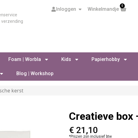
0
Inloggen
Winkelmandje
enservice
s verzending
Foam | Worbla
Kids
Papierhobby
Blog | Workshop
sche kerst
Creatieve box
€
21,10
*Prijzen zijn inclusief btw