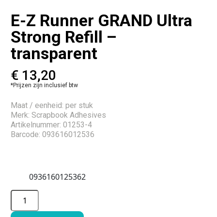
E-Z Runner GRAND Ultra
Strong Refill –
transparent
€
13,20
*Prijzen zijn inclusief btw
Maat / eenheid: per stuk
Merk: Scrapbook Adhesives
Artikelnummer: 01253-4
Barcode: 093616012536
0936160125362