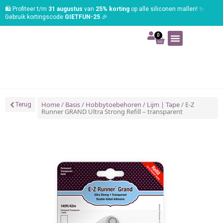
🛍️ Profiteer t/m
31 augustus
van
25% korting
op alle siliconen mallen! ✨
Gebruik kortingscode
GIETFUN-25
🎉
0
Art | Home deco
Foam | Worbla
Schmink | SFX
Tekenen | Schilderen
Blog | Workshop
Home
/
Basis
/
Hobbytoebehoren
/
Lijm | Tape
/ E-Z
Terug
Runner GRAND Ultra Strong Refill – transparent