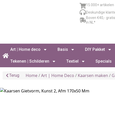
15.000+ artikelen
Deskundige klant
Boven €40,- grati
in NL*
Art | Home deco
Basis
DIY Pakket
Tekenen | Schilderen
Textiel
Specials
Home
/
Art | Home Deco
/
Kaarsen maken
/
G
Terug