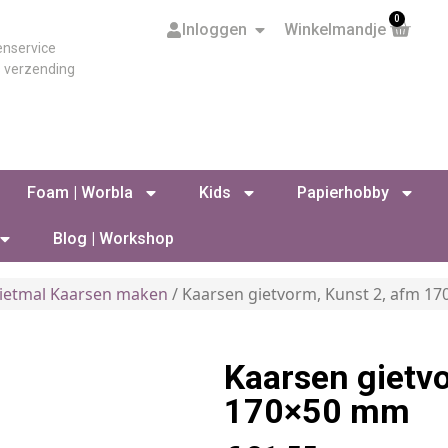
0
Inloggen
Winkelmandje
enservice
s verzending
Foam | Worbla
Kids
Papierhobby
Blog | Workshop
ietmal Kaarsen maken
/ Kaarsen gietvorm, Kunst 2, afm 1
Kaarsen gietv
170×50 mm