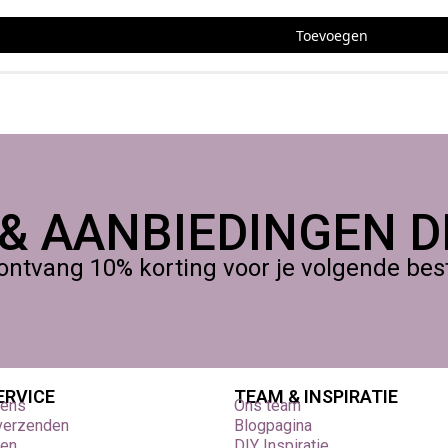
Toevoegen
 & AANBIEDINGEN DI
ontvang 10% korting voor je volgende beste
ERVICE
TEAM & INSPIRATIE
vens
Ons team
 verzenden
Blogpagina
den
DIY Inspiratie