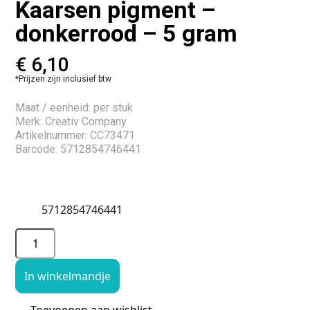
Kaarsen pigment –
donkerrood – 5 gram
€
6,10
*Prijzen zijn inclusief btw
Maat / eenheid: per stuk
Merk: Creativ Company
Artikelnummer: CC73471
Barcode: 5712854746441
5712854746441
In winkelmandje
Toevoegen aan wishlist