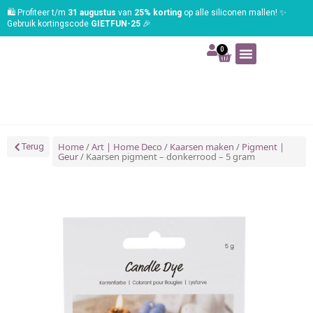
🛍️ Profiteer t/m
31 augustus
van
25% korting
op alle siliconen mallen! ✨
Gebruik kortingscode
GIETFUN-25
🎉
0
Art | Home deco
Foam | Worbla
Schmink | SFX
Tekenen | Schilderen
Blog | Workshop
Home
/
Art | Home Deco
/
Kaarsen maken
/
Pigment |
Terug
Geur
/ Kaarsen pigment – donkerrood – 5 gram