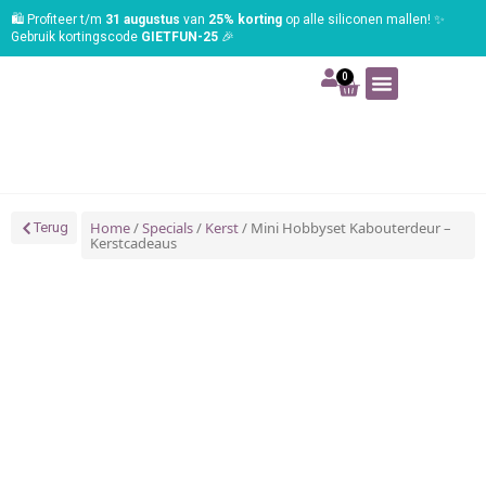
🛍️ Profiteer t/m
31 augustus
van
25% korting
op alle siliconen mallen! ✨
Gebruik kortingscode
GIETFUN-25
🎉
0
Art | Home deco
Foam | Worbla
Schmink | SFX
Tekenen | Schilderen
Blog | Workshop
Home
/
Specials
/
Kerst
/ Mini Hobbyset Kabouterdeur –
Terug
Kerstcadeaus