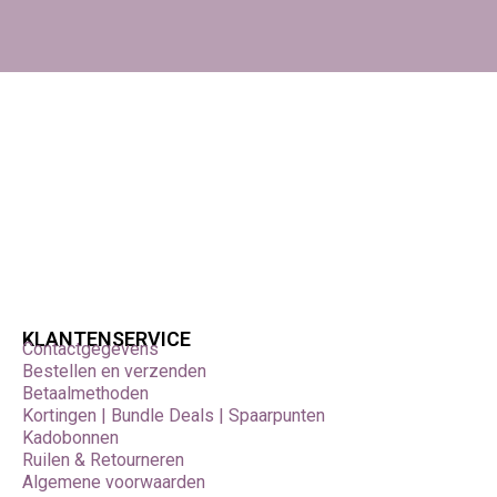
een volwassene,
Geschikt voor jonge kinderen (niveau: beginner),
Bewaar restmateriaal droog en netjes voor hergebruik,
Bestellen bij Foamtastic Crafts
Foamtastic Crafts is gevestigd in Nederland en levert door
heel Europa,
Bestellen kan online; afhalen is mogelijk in ons atelier of op
een creatieve conventie,
Ontdek ook de andere mini kabouterdeursets en laat je
inspireren door onze feestelijke decembercollectie!
KLANTENSERVICE
Contactgegevens
Bestellen en verzenden
Betaalmethoden
Kortingen | Bundle Deals | Spaarpunten
Kadobonnen
Ruilen & Retourneren
Algemene voorwaarden