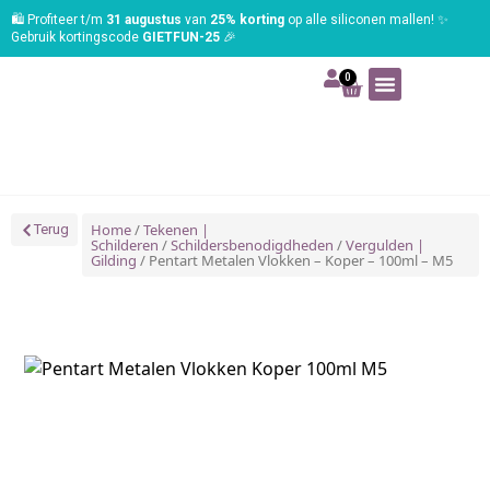
🛍️ Profiteer t/m
31 augustus
van
25% korting
op alle siliconen mallen! ✨
Gebruik kortingscode
GIETFUN-25
🎉
0
Art | Home deco
Foam | Worbla
Schmink | SFX
Tekenen | Schilderen
Blog | Workshop
Home
/
Tekenen |
Terug
Schilderen
/
Schildersbenodigdheden
/
Vergulden |
Gilding
/ Pentart Metalen Vlokken – Koper – 100ml – M5