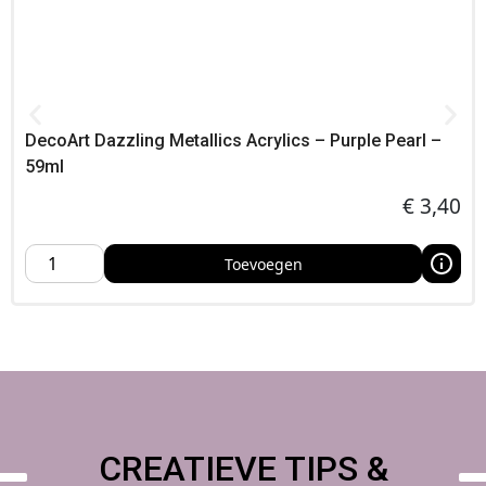
gebruik zwart of diepbruin voor extra diepte en contrast,
Met deze koperen vlokken breng je warmte, elegantie en
karakter in elk creatief project – een onmisbare metallic
klassieker in jouw atelier,
DecoArt Dazzling Metallics Acrylics – Purple Pearl –
59ml
€
3,40
Toevoegen
CREATIEVE TIPS &