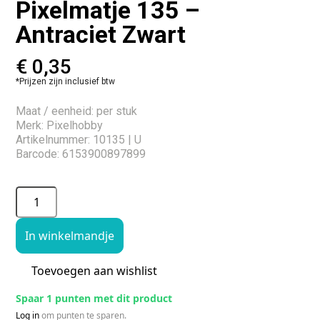
Pixelmatje 135 –
Antraciet Zwart
€
0,35
*Prijzen zijn inclusief btw
Maat / eenheid: per stuk
Merk: Pixelhobby
Artikelnummer: 10135 | U
Barcode: 6153900897899
In winkelmandje
Toevoegen aan wishlist
Spaar 1 punten met dit product
Log in
om punten te sparen.