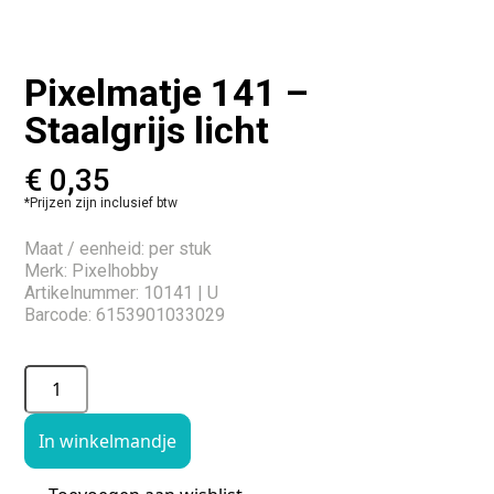
Pixelmatje 141 –
Staalgrijs licht
€
0,35
*Prijzen zijn inclusief btw
Maat / eenheid: per stuk
Merk: Pixelhobby
Artikelnummer: 10141 | U
Barcode: 6153901033029
In winkelmandje