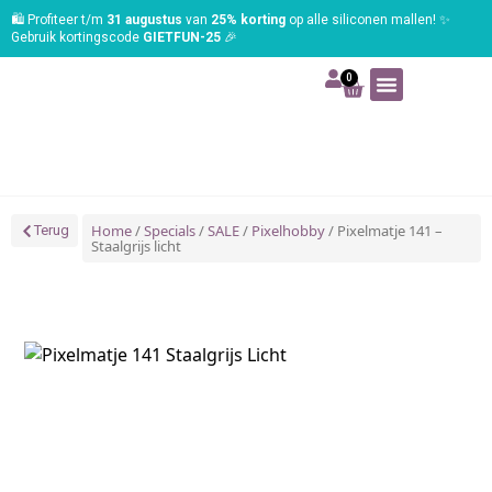
🛍️ Profiteer t/m
31 augustus
van
25% korting
op alle siliconen mallen! ✨
Gebruik kortingscode
GIETFUN-25
🎉
0
Art | Home deco
Foam | Worbla
Schmink | SFX
Tekenen | Schilderen
Blog | Workshop
Home
/
Specials
/
SALE
/
Pixelhobby
/ Pixelmatje 141 –
Terug
Staalgrijs licht