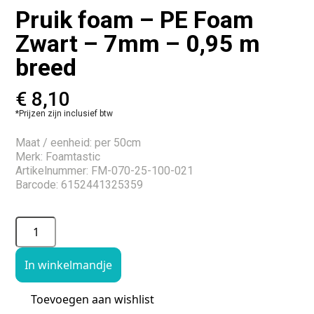
Pruik foam – PE Foam
Zwart – 7mm – 0,95 m
breed
€
8,10
*Prijzen zijn inclusief btw
Maat / eenheid: per 50cm
Merk: Foamtastic
Artikelnummer: FM-070-25-100-021
Barcode: 6152441325359
In winkelmandje
Toevoegen aan wishlist