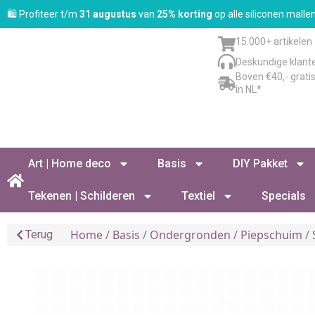
🛍️ Profiteer t/m
31 augustus
van
25% korting
op alle siliconen mall
15.000+ artikelen
Deskundige klant
Boven €40,- grati
in NL*
Art | Home deco
Basis
DIY Pakket
Tekenen | Schilderen
Textiel
Specials
Home
/
Basis
/
Ondergronden
/
Piepschuim
/ 
Terug