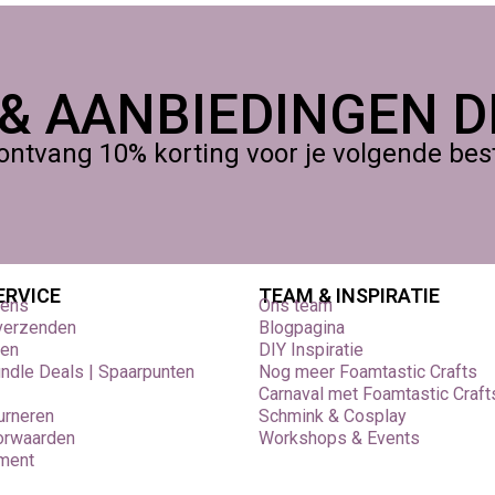
 & AANBIEDINGEN DI
ontvang 10% korting voor je volgende beste
ERVICE
TEAM & INSPIRATIE
vens
Ons team
 verzenden
Blogpagina
den
DIY Inspiratie
undle Deals | Spaarpunten
Nog meer Foamtastic Crafts
Carnaval met Foamtastic Craft
urneren
Schmink & Cosplay
orwaarden
Workshops & Events
ement