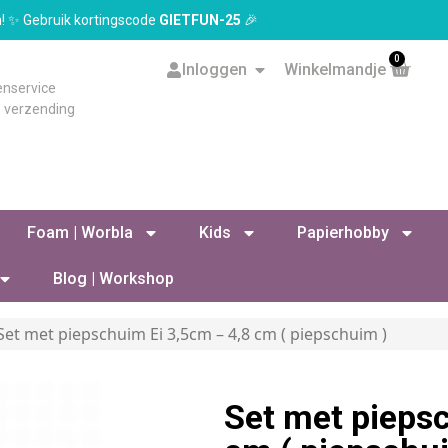
en! ✨ Gebruik kortingscode
GIETFUN-25
🎉
0
Inloggen
Winkelmandje
enservice
s verzending
Foam | Worbla
Kids
Papierhobby
Blog | Workshop
Set met piepschuim Ei 3,5cm – 4,8 cm ( piepschuim )
Set met pieps