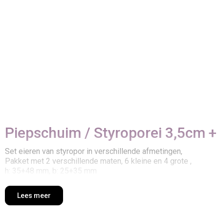
Piepschuim / Styroporei 3,5cm +
Set eieren van styropor in verschillende afmetingen,
Pakket met 2 verschillende maten, 6 kleine en 4 grote ,
h: 35+48 mm, b: 25+35 mm
Lees meer