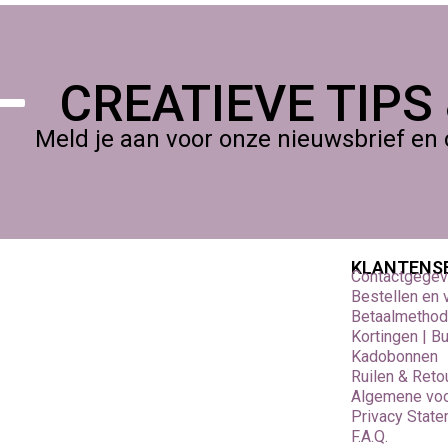
CREATIEVE TIPS
Meld je aan voor onze nieuwsbrief en 
KLANTENS
Contactgege
Bestellen en
Betaalmetho
Kortingen | B
Kadobonnen
Ruilen & Reto
Algemene vo
Privacy Stat
F.A.Q.