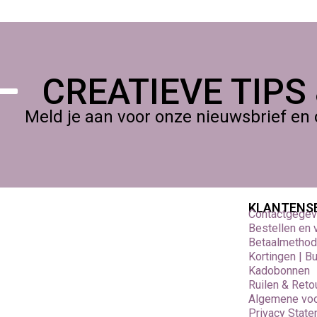
CREATIEVE TIPS
Meld je aan voor onze nieuwsbrief en 
KLANTENS
Contactgege
Bestellen en
Betaalmetho
Kortingen | B
Kadobonnen
Ruilen & Reto
Algemene vo
Privacy Stat