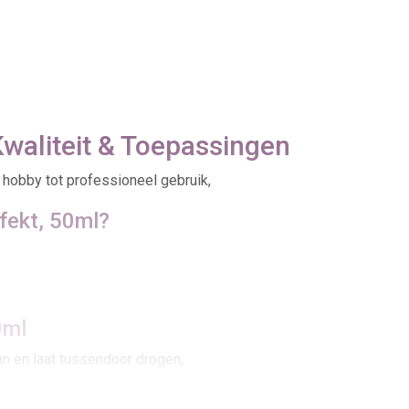
Kwaliteit & Toepassingen
 hobby tot professioneel gebruik,
fekt, 50ml?
0ml
n en laat tussendoor drogen,
s Effekt, 50ml