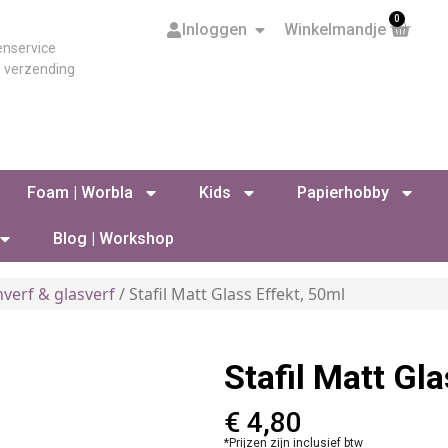
0
Inloggen
Winkelmandje
enservice
s verzending
Foam | Worbla
Kids
Papierhobby
Blog | Workshop
nverf & glasverf
/ Stafil Matt Glass Effekt, 50ml
Stafil Matt Gl
€
4,80
*Prijzen zijn inclusief btw