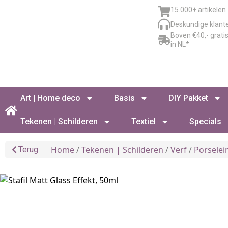
15.000+ artikelen
Deskundige klant
Boven €40,- grati
in NL*
Art | Home deco
Basis
DIY Pakket
Tekenen | Schilderen
Textiel
Specials
Home
/
Tekenen | Schilderen
/
Verf
/
Porselei
Terug