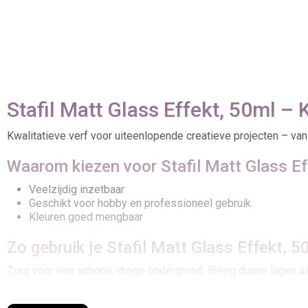
Stafil Matt Glass Effekt, 50ml – 
Kwalitatieve verf voor uiteenlopende creatieve projecten – van
Waarom kiezen voor Stafil Matt Glass Ef
Veelzijdig inzetbaar
Geschikt voor hobby en professioneel gebruik
Kleuren goed mengbaar
Zo gebruik je Stafil Matt Glass Effekt, 5
Zorg voor een schone, droge ondergrond, Breng dunne lagen aa
Creatieve inspiratie met Stafil Matt Glas