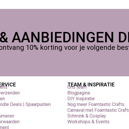
 & AANBIEDINGEN DI
ontvang 10% korting voor je volgende beste
ERVICE
TEAM & INSPIRATIE
vens
Ons team
 verzenden
Blogpagina
den
DIY Inspiratie
undle Deals | Spaarpunten
Nog meer Foamtastic Crafts
Carnaval met Foamtastic Craft
urneren
Schmink & Cosplay
orwaarden
Workshops & Events
ement