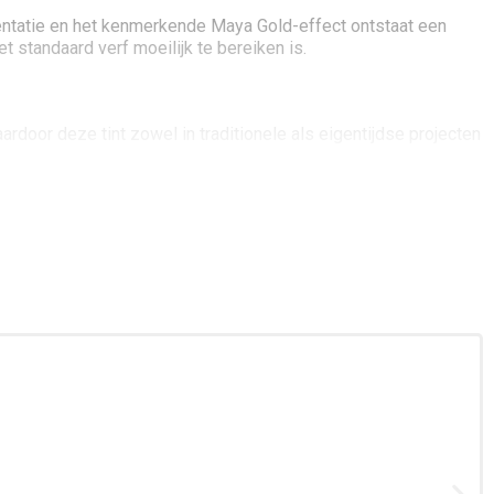
mentatie en het kenmerkende Maya Gold-effect ontstaat een
t standaard verf moeilijk te bereiken is.
rdoor deze tint zowel in traditionele als eigentijdse projecten
 binnen hobby-, decoratie- en mixed-mediaprojecten. Voor het
ig, wat zorgt voor een duurzame en betrouwbare afwerking.
etallic glans. Gebruik je een spons of een deppende techniek,
isie.
laat deze drogen. Voor een intensere kleur en diepere glans