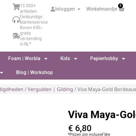
15.000+
0
Inloggen
Winkelmandje
artikelen
Deskundige
klantenservice
Boven €40,-
gratis
verzending
in NL*
Foam | Worbla
Kids
Papierhobby
Blog | Workshop
digdheden
/
Vergulden | Gilding
/ Viva Maya-Gold Bordeau
Viva Maya-Gol
€
6,80
*Prijzen zijn inclusief btw