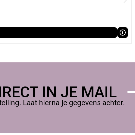
 werkwijze.
xe metallic uitstraling. De verf biedt een goede dekking,
, rijke en tijdloze uitstraling.
met diepte en karakter.
RECT IN JE MAIL
lling. Laat hierna je gegevens achter.