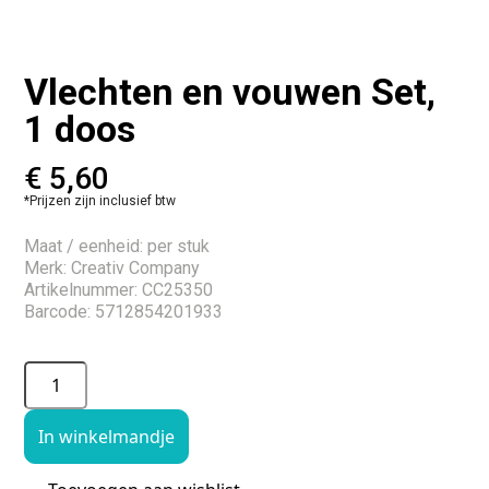
Vlechten en vouwen Set,
1 doos
€
5,60
*Prijzen zijn inclusief btw
Maat / eenheid: per stuk
Merk: Creativ Company
Artikelnummer: CC25350
Barcode: 5712854201933
In winkelmandje