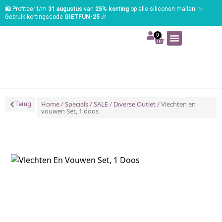
🛍️ Profiteer t/m
31 augustus
van
25% korting
op alle siliconen mallen! ✨
Gebruik kortingscode
GIETFUN-25
🎉
0
Art | Home deco
Foam | Worbla
Schmink | SFX
Tekenen | Schilderen
Blog | Workshop
Home
/
Specials
/
SALE
/
Diverse Outlet
/ Vlechten en
Terug
vouwen Set, 1 doos