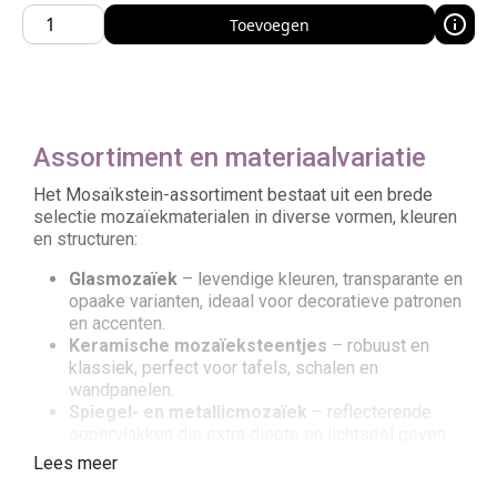
Toevoegen
Assortiment en materiaalvariatie
Het Mosaïkstein-assortiment bestaat uit een brede
selectie mozaïekmaterialen in diverse vormen, kleuren
en structuren:
Glasmozaïek
– levendige kleuren, transparante en
opaake varianten, ideaal voor decoratieve patronen
en accenten.
Keramische mozaïeksteentjes
– robuust en
klassiek, perfect voor tafels, schalen en
wandpanelen.
Spiegel- en metallicmozaïek
– reflecterende
oppervlakken die extra diepte en lichtspel geven
aan je creatie.
Lees meer
Natuursteenmozaïek
– subtiele tinten en