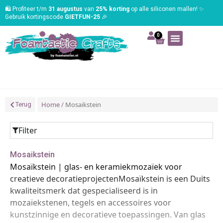
🛍️ Profiteer t/m
31 augustus
van
25% korting
op alle siliconen mallen! ✨
Gebruik kortingscode
GIETFUN-25
🎉
0
Art | Home deco
Foam | Worbla
Schmink | SFX
Tekenen | Schilderen
Blog | Workshop
Home
/ Mosaikstein
Terug
Filter
Mosaikstein
Mosaïkstein | glas- en keramiekmozaïek voor
creatieve decoratieprojectenMosaïkstein is een Duits
kwaliteitsmerk dat gespecialiseerd is in
mozaïekstenen, tegels en accessoires voor
kunstzinnige en decoratieve toepassingen. Van glas