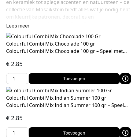
en keramiek tot spiegelaccenten en natuursteen – de
collectie van Mosaïkstein biedt alles wat je nodig hebt
om kleurrijke patronen, decoraties en
mozaïekkunstwerken te creëren. De producten zijn
Lees meer
geschikt voor hobbyisten, kunstenaars,
decorbouwers en iedereen die graag met textuur en
Colourful Combi Mix Chocolade 100 gr
kleur werkt.
Colourful Combi Mix Chocolade 100 gr – Speel met…
€
2,85
Toevoegen
Colourful Combi Mix Indian Summer 100 gr
Colourful Combi Mix Indian Summer 100 gr – Speel…
€
2,85
Toevoegen