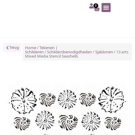
0
Art | Home deco
Foam | Worbla
Schmink | SFX
Tekenen | Schilderen
Blog | Workshop
Home
/
Tekenen |
Terug
Schilderen
/
Schildersbenodigdheden
/
Sjablonen
/ 13 arts
Mixed Media Stencil Seashells