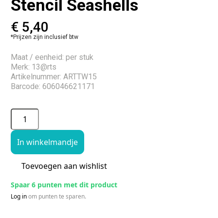
Stencil Seashells
€
5,40
*Prijzen zijn inclusief btw
Maat / eenheid: per stuk
Merk: 13@rts
Artikelnummer: ARTTW15
Barcode: 606046621171
In winkelmandje
Toevoegen aan wishlist
Spaar 6 punten met dit product
Log in
om punten te sparen.