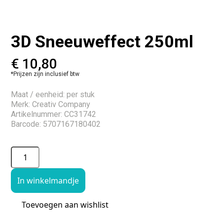
3D Sneeuweffect 250ml
€
10,80
*Prijzen zijn inclusief btw
Maat / eenheid: per stuk
Merk: Creativ Company
Artikelnummer: CC31742
Barcode: 5707167180402
In winkelmandje
Toevoegen aan wishlist