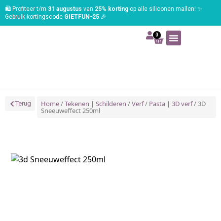
🛍️ Profiteer t/m
31 augustus
van
25% korting
op alle siliconen mallen! ✨
Gebruik kortingscode
GIETFUN-25
🎉
0
Art | Home deco
Foam | Worbla
Schmink | SFX
Tekenen | Schilderen
Blog | Workshop
Home
/
Tekenen | Schilderen
/
Verf
/
Pasta | 3D verf
/ 3D
Terug
Sneeuweffect 250ml