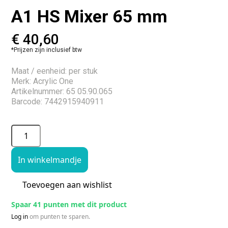
A1 HS Mixer 65 mm
€
40,60
*Prijzen zijn inclusief btw
Maat / eenheid: per stuk
Merk: Acrylic One
Artikelnummer: 65 05.90.065
Barcode: 7442915940911
In winkelmandje
Toevoegen aan wishlist
Spaar 41 punten met dit product
Log in
om punten te sparen.