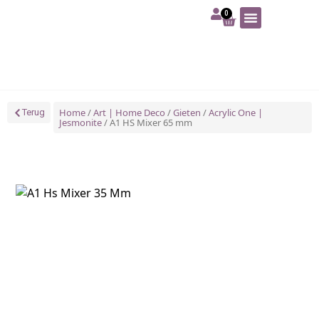
0
Art | Home deco
Foam | Worbla
Schmink | SFX
Tekenen | Schilderen
Blog | Workshop
Home
/
Art | Home Deco
/
Gieten
/
Acrylic One |
Terug
Jesmonite
/ A1 HS Mixer 65 mm