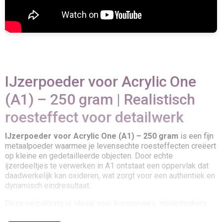
IJzerpoeder voor Acrylic One
(A1) – 250 gram | Realistisch
roesteffect voor detailwerk
IJzerpoeder voor Acrylic One (A1) – 250 gram
is een fijn
metaalpoeder waarmee je levensechte roesteffecten creëert
op kleine en gedetailleerde objecten. Door echte
ijzerdeeltjes te verwerken in A1 ontstaat een oppervlak dat
daadwerkelijk kan oxideren, wat zorgt voor een authentiek en
dynamisch eindresultaat.
Deze verpakking is ideaal voor kunstenaars, modelmakers
en creatieve toepassingen waarbij controle en precisie