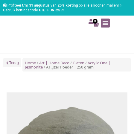
🛍️ Profiteer t/m
31 augustus
van
25% korting
op alle siliconen mallen! ✨
Gebruik kortingscode
GIETFUN-25
🎉
0
Art | Home deco
Foam | Worbla
Schmink | SFX
Tekenen | Schilderen
Blog | Workshop
Home
/
Art | Home Deco
/
Gieten
/
Acrylic One |
Terug
Jesmonite
/ A1 IJzer Poeder | 250 gram