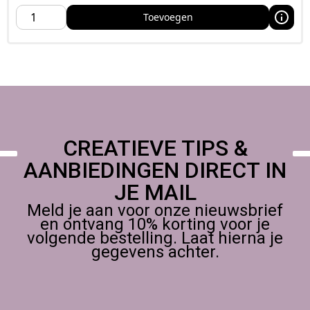
frisdrank.
Toevoegen
Fixeren van het eindresultaat
Om het roesteffect te behouden en verdere oxidatie te
stoppen, wordt het gebruik van een
A1 Sealer
aanbevolen.
Zonder sealer zal het roestproces zich blijven ontwikkelen,
wat juist ook een bewust gekozen effect kan zijn.
De 250 gram verpakking is perfect voor experimenten, kleine
kunstwerken en verfijnde afwerkingen.
CREATIEVE TIPS &
AANBIEDINGEN DIRECT IN
JE MAIL
Meld je aan voor onze nieuwsbrief
en ontvang 10% korting voor je
volgende bestelling. Laat hierna je
gegevens achter.