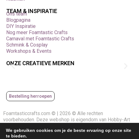
TEAM & INSPIRATIE
Ons team
Blogpagina
DIY Inspiratie
Nog meer Foamtastic Crafts
Carnaval met Foamtastic Crafts
Schmink & Cosplay
Workshops & Events
ONZE CREATIEVE MERKEN
Bestelling herroepen
Foamtasticcrafts.com © | 2026 © Alle rechten
voorbehouden. Deze webshop is eigendom van Hobby-Art
vof en gemaakt ism
Allroundweb
We gebruiken cookies om je de beste ervaring op onze site
te bieden.