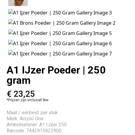
A1 IJzer Poeder | 250
gram
€
23,25
*Prijzen zijn inclusief btw
Maat / eenheid: per stuk
Merk: Acrylic One
Artikelnummer: A1 IJzer 250
Barcode: 7442915922900