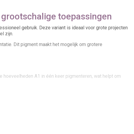
 grootschalige toepassingen
ssioneel gebruik. Deze variant is ideaal voor grote projecten
l zijn.
tatie. Dit pigment maakt het mogelijk om grotere
tere hoeveelheden A1 in één keer pigmenteren, wat helpt om
riematig gebruik. Dit is vooral belangrijk bij grotere objecten,