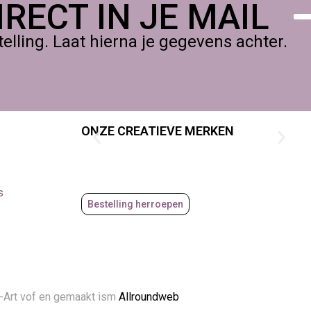
RECT IN JE MAIL
lling. Laat hierna je gegevens achter.
ver kleur, uniformiteit en frisheid, zonder concessies te
ONZE CREATIEVE MERKEN
s
Bestelling herroepen
-Art vof en gemaakt ism
Allroundweb