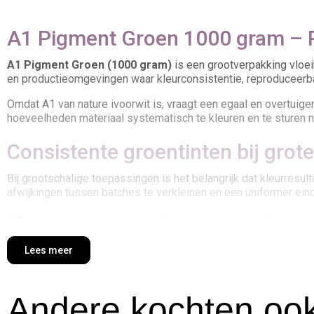
A1 Pigment Groen 1000 gram – P
A1 Pigment Groen (1000 gram)
is een grootverpakking vloeib
en productieomgevingen waar kleurconsistentie, reproduceerbaar
Omdat A1 van nature ivoorwit is, vraagt een egaal en overtuig
hoeveelheden materiaal systematisch te kleuren en te sturen n
Consistente groentinten bij grot
Bij grootschalige toepassingen is het belangrijk dat kleurresu
afwijkingen tussen batches te verkleinen en een uniformer eind
Efficiënt werken zonder onnodige kleurve
Door vooraf alle benodigde A1 Liquid te voorzien van pigment, ve
Lees meer
winkelinrichtingen, scenografie, decorproducties en merktoepa
Dosering en toepassing
Andere kochten ook