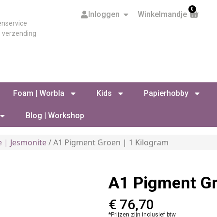
0
Inloggen
Winkelmandje
enservice
s verzending
Foam | Worbla
Kids
Papierhobby
Blog | Workshop
e | Jesmonite
/ A1 Pigment Groen | 1 Kilogram
A1 Pigment Gr
€
76,70
*Prijzen zijn inclusief btw