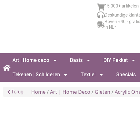
15.000+ artikelen
Deskundige klant
Boven €40,- grati
in NL*
Art | Home deco
Basis
DIY Pakket
Tekenen | Schilderen
Textiel
Specials
Home
/
Art | Home Deco
/
Gieten
/
Acrylic On
Terug