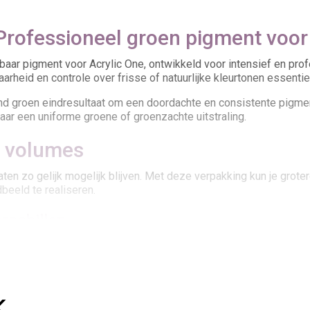
rofessioneel groen pigment voor
aar pigment voor Acrylic One, ontwikkeld voor intensief en profe
heid en controle over frisse of natuurlijke kleurtonen essentiee
end groen eindresultaat om een doordachte en consistente pigmen
aar een uniforme groene of groenzachte uitstraling.
e volumes
ltaten zo gelijk mogelijk blijven. Met deze verpakking kun je gro
beeld te realiseren.
rschillen
rklein je de kans op batchverschillen en werk je efficiënter bij se
ssingen waarin groen een dragende visuele rol speelt.
...