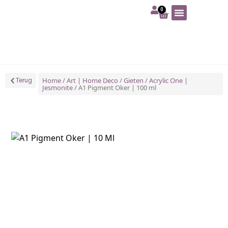
0
Art | Home deco
Foam | Worbla
Schmink | SFX
Tekenen | Schilderen
Blog | Workshop
Home
/
Art | Home Deco
/
Gieten
/
Acrylic One |
Terug
Jesmonite
/ A1 Pigment Oker | 100 ml