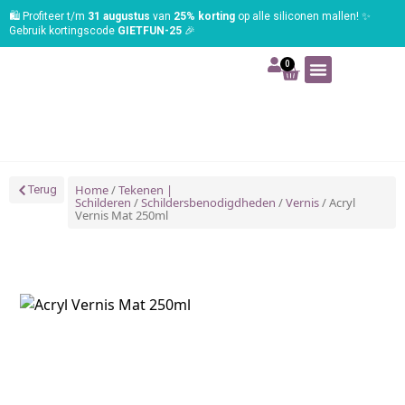
🛍️ Profiteer t/m
31 augustus
van
25% korting
op alle siliconen mallen! ✨
Gebruik kortingscode
GIETFUN-25
🎉
0
Art | Home deco
Foam | Worbla
Schmink | SFX
Tekenen | Schilderen
Blog | Workshop
Home
/
Tekenen |
Terug
Schilderen
/
Schildersbenodigdheden
/
Vernis
/ Acryl
Vernis Mat 250ml