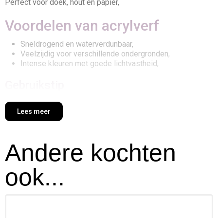
Perfect voor doek, hout en papier,
Voordelen van acrylverf
Sneldrogend en waterverdunbaar,
Veelzijdig voor verschillende ondergronden,
Intense kleuren met goede lichtvastheid,
Gebruikstip
Werk in lagen en meng kleuren direct op het doek voor
unieke effecten, Reinig penselen met water,
Lees meer
Andere kochten
ook...