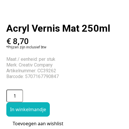
Acryl Vernis Mat 250ml
€
8,70
*Prijzen zijn inclusief btw
Maat / eenheid: per stuk
Merk: Creativ Company
Artikelnummer: CC39262
Barcode: 5707167790847
In winkelmandje
Toevoegen aan wishlist