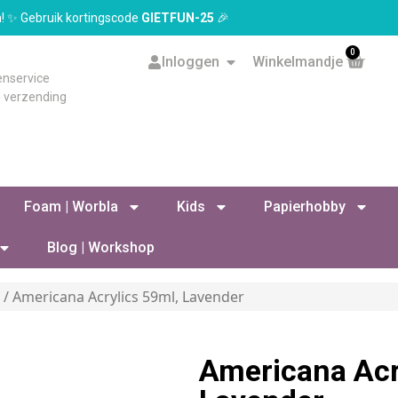
en! ✨ Gebruik kortingscode
GIETFUN-25
🎉
0
Inloggen
Winkelmandje
enservice
s verzending
Foam | Worbla
Kids
Papierhobby
Blog | Workshop
f
/ Americana Acrylics 59ml, Lavender
Americana Acr