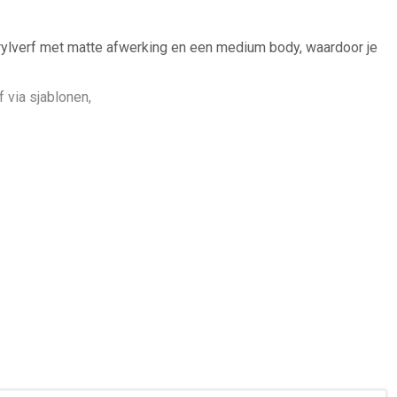
rylverf met matte afwerking en een medium body, waardoor je
 via sjablonen,
en kleurpaletten samen te stellen,