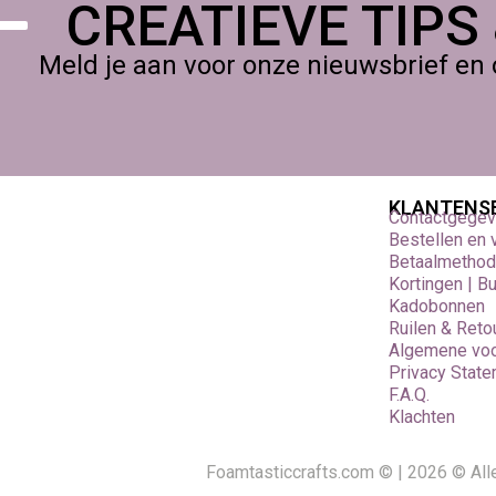
CREATIEVE TIPS
Meld je aan voor onze nieuwsbrief en 
KLANTENS
Contactgege
Bestellen en
Betaalmetho
Kortingen | B
Kadobonnen
Ruilen & Reto
Algemene vo
Privacy Stat
F.A.Q.
Klachten
Foamtasticcrafts.com © | 2026 © Al