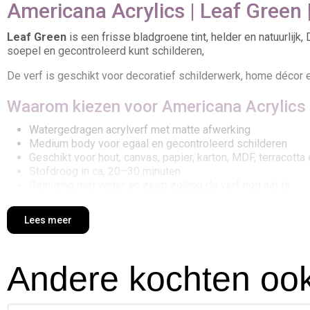
Americana Acrylics | Leaf Green 
Leaf Green
is een frisse bladgroene tint, helder en natuurlijk
soepel en gecontroleerd kunt schilderen,
De verf is geschikt voor decoratief schilderwerk, home décor 
Waarom kiezen voor Americana Acrylics
Watergedragen acrylverf met matte afwerking
Medium body voor egaal en gecontroleerd schilderen
Geschikt voor hout, canvas, papier, karton, MDF, terracott
Stofdroog in ca, 20–30 minuten
Reiniging met water en zeep zolang de verf nog nat is
Inspiratie & toepassingen met Leaf Gree
Lees meer
Gebruik deze kleur voor decoratieve accenten, achtergronden, 
Let op:
bedoeld voor decoratief gebruik, Niet geschikt voor b
Andere kochten ook
Americana Acrylics Leaf Green kopen bij