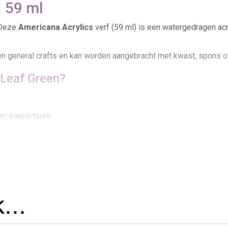
| 59 ml
, Deze
Americana Acrylics
verf (59 ml) is een watergedragen ac
en general crafts en kan worden aangebracht met kwast, spons of
 Leaf Green?
a en piepschuim
n
details en combinaties met andere Americana-tinten om jouw eig
uitengebruik of vaatwasserbestendige toepassingen,
...
 Foamtastic Crafts