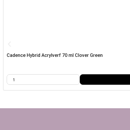
Bestel eenvoudig bij Foamtastic Crafts, Wij leveren door heel Eu
Cadence Hybrid Acrylverf 70 ml Clover Green