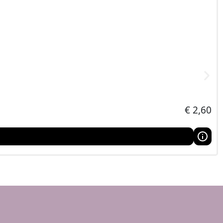
n creatieve conventie,
€
2,60