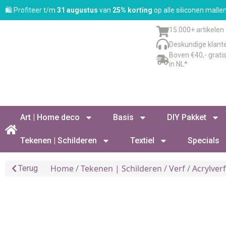
🛍️ Profiteer t/m
31 augustus
van
25% korting
op alle siliconen mall
15.000+ artikelen
Deskundige klant
Boven €40,- grati
in NL*
Art | Home deco
Basis
DIY Pakket
Tekenen | Schilderen
Textiel
Specials
Home
/
Tekenen | Schilderen
/
Verf
/
Acrylver
Terug