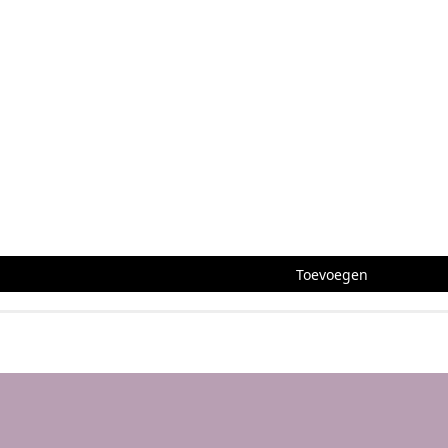
ropa en je kunt je bestelling ook ophalen in het atelier of op ee
Toevoegen