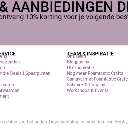
 & AANBIEDINGEN DI
ontvang 10% korting voor je volgende beste
ERVICE
TEAM & INSPIRATIE
vens
Ons team
 verzenden
Blogpagina
den
DIY Inspiratie
undle Deals | Spaarpunten
Nog meer Foamtastic Crafts
Carnaval met Foamtastic Craft
urneren
Schmink & Cosplay
orwaarden
Workshops & Events
ement
le rechten voorbehouden. Deze webshop is eigendom van Hobby