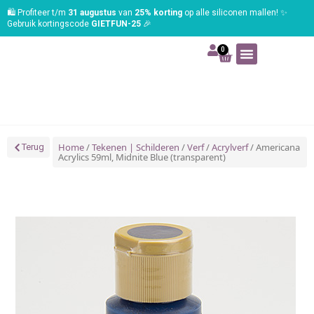
🛍️ Profiteer t/m
31 augustus
van
25% korting
op alle siliconen mallen! ✨
Gebruik kortingscode
GIETFUN-25
🎉
0
Art | Home deco
Foam | Worbla
Schmink | SFX
Tekenen | Schilderen
Blog | Workshop
Home
/
Tekenen | Schilderen
/
Verf
/
Acrylverf
/ Americana
Terug
Acrylics 59ml, Midnite Blue (transparent)