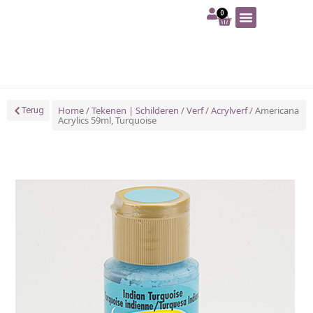
0
Art | Home deco
Foam | Worbla
Schmink | SFX
Tekenen | Schilderen
Blog | Workshop
Home
/
Tekenen | Schilderen
/
Verf
/
Acrylverf
/ Americana
Terug
Acrylics 59ml, Turquoise