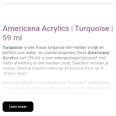
Americana Acrylics | Turquoise |
59 ml
Turquoise
is een frisse turquoise tint—helder, vrolijk en
perfect voor water- en coastal projecten, Deze
Americana
Acrylics
verf (59 ml) is een watergedragen acrylverf met
matte afwerking en een medium body, Daardoor schilder je
soepel, blend je kleuren makkelijk en bouw je kleur op in
strakke lagen,
Americana Acrylics is bedoeld voor decoratief schilderwerk,
home décor en general crafts, Je kunt de verf gebruiken met
kwast of spons, en combineren met sjablonen of
stempeltechnieken voor extra detail,
Lees meer
Waarom kiezen voor Americana