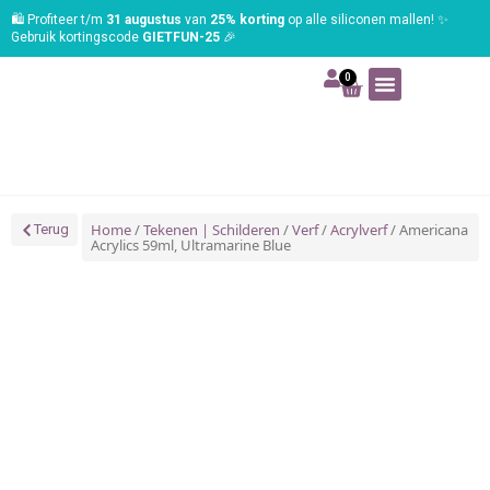
🛍️ Profiteer t/m
31 augustus
van
25% korting
op alle siliconen mallen! ✨
Gebruik kortingscode
GIETFUN-25
🎉
0
Art | Home deco
Foam | Worbla
Schmink | SFX
Tekenen | Schilderen
Blog | Workshop
Home
/
Tekenen | Schilderen
/
Verf
/
Acrylverf
/ Americana
Terug
Acrylics 59ml, Ultramarine Blue