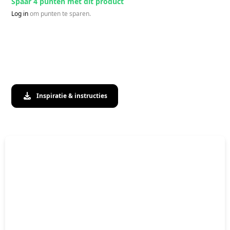
Spaar 4 punten met dit product
Log in
om punten te sparen.
Inspiratie & instructies