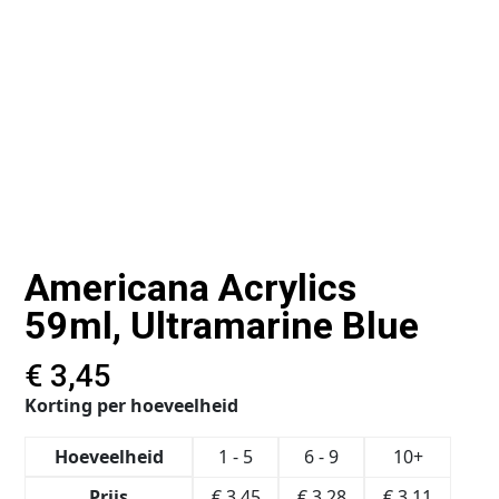
Americana Acrylics
59ml, Ultramarine Blue
€
3,45
Korting per hoeveelheid
Hoeveelheid
1 - 5
6 - 9
10+
Prijs
€
3,45
€
3,28
€
3,11