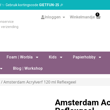
en! ✨ Gebruik kortingscode
GIETFUN-25
🎉
0
Inloggen
Winkelmandje
enservice
s verzending
Foam | Worbla
Kids
Papierhobby
Blog | Workshop
f
/ Amsterdam Acrylverf 120 ml Reflexgeel
Amsterdam Acr