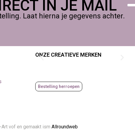
RECT IN JE MAIL
lling. Laat hierna je gegevens achter.
ONZE CREATIEVE MERKEN
s
Bestelling herroepen
-Art vof en gemaakt ism
Allroundweb