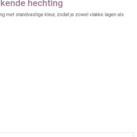
ekende hechting
g met standvastige kleur, zodat je zowel vlakke lagen als
media en decorbouw benutten de verf voor ondergronden,
 body meng je met gelmedium; voor meer open tijd kun je een
anwezig zijn,