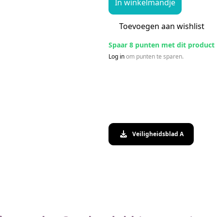
In winkelmandje
Toevoegen aan wishlist
Spaar 8 punten met dit product
Log in
om punten te sparen.
Veiligheidsblad A