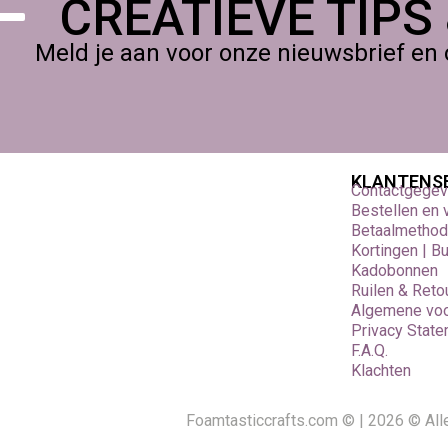
CREATIEVE TIPS
Meld je aan voor onze nieuwsbrief en 
KLANTENS
Contactgege
Bestellen en
Betaalmetho
Kortingen | B
Kadobonnen
Ruilen & Reto
Algemene vo
Privacy Stat
F.A.Q.
Klachten
Foamtasticcrafts.com © | 2026 © Al