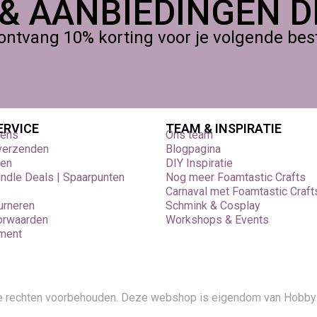
 & AANBIEDINGEN DI
ontvang 10% korting voor je volgende beste
ERVICE
TEAM & INSPIRATIE
vens
Ons team
 verzenden
Blogpagina
den
DIY Inspiratie
undle Deals | Spaarpunten
Nog meer Foamtastic Crafts
Carnaval met Foamtastic Craft
urneren
Schmink & Cosplay
orwaarden
Workshops & Events
ement
le rechten voorbehouden. Deze webshop is eigendom van Hobby