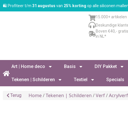
🛍️ Profiteer t/m
31 augustus
van
25% korting
op alle siliconen mall
15.000+ artikelen
Deskundige klant
Boven €40,- grati
in NL*
Art | Home deco
Basis
DIY Pakket
Tekenen | Schilderen
Textiel
Specials
Home
/
Tekenen | Schilderen
/
Verf
/
Acrylver
Terug