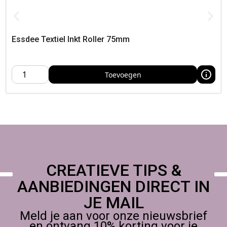
verlengen,
Of je nu een beginner bent of een ervaren creatieveling, deze
veelzijdige set is een must-have in je gereedschapskist,
Combineer met sjablonen, verf of structuurpasta’s uit het
Essdee Textiel Inkt Roller 75mm
assortiment van Foamtastic Crafts voor eindeloos veel
creatieve mogelijkheden!
Toevoegen
CREATIEVE TIPS &
AANBIEDINGEN DIRECT IN
JE MAIL
Meld je aan voor onze nieuwsbrief
en ontvang 10% korting voor je