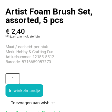
Artist Foam Brush Set,
assorted, 5 pcs
€
2,40
*Prijzen zijn inclusief btw
Maat / eenheid: per stuk
Merk: Hobby & Crafting Fun
Artikelnummer: 12185-8512
Barcode: 8716659087270
In winkelmandje
Toevoegen aan wishlist