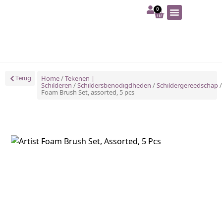
0
Art | Home deco
Foam | Worbla
Schmink | SFX
Tekenen | Schilderen
Blog | Workshop
Home
/
Tekenen |
Terug
Schilderen
/
Schildersbenodigdheden
/
Schildergereedschap
/
Foam Brush Set, assorted, 5 pcs